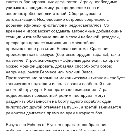
тяжелых бронированных дредноутов. Игроку необходимо
учитывать аэродинамику, распределение веса и
энергопотребление двигателей. Сбор ресурсов и
автоматизация: Исследование островов сопряжено с
добычей эфирных кристаллов и редких металлов. Со
временем игрок может создавать автономные добывающие
станции и конвейерные линии в своей небесной цитадели,
превращая процесс выживания в масштабное
промышленное развитие. Боевая система: Сражения
происходят как в воздухе (бортовые орудия, тараны), так и
на земле. Игрок использует «Эфирные доспехи», которые
можно модифицировать, добавляя способности богов:
например, рывок Гермеса или молнии Зевса.
Противостояние огромным механическим «титанам» требует
тактического подхода и использования слабостей в их
сложной структуре. Кооперативное выживание: Игра
поддерживает совместный режим, где друзья могут
разделить обязанности на борту одного корабля: один
пилотирует, другой отвечает за пушки, а третий занимается
ремонтом двигателя прямо во время жаркого боя.
Визуально Echoes of Elysium поражает воображение
выбранным художественным стилем. Это «светлый