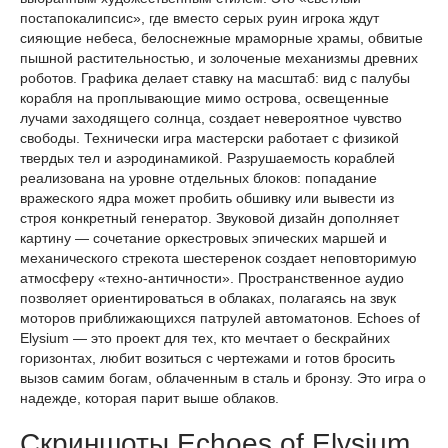
постапокалипсис», где вместо серых руин игрока ждут
сияющие небеса, белоснежные мраморные храмы, обвитые
пышной растительностью, и золоченые механизмы древних
роботов. Графика делает ставку на масштаб: вид с палубы
корабля на проплывающие мимо острова, освещенные
лучами заходящего солнца, создает невероятное чувство
свободы. Технически игра мастерски работает с физикой
твердых тел и аэродинамикой. Разрушаемость кораблей
реализована на уровне отдельных блоков: попадание
вражеского ядра может пробить обшивку или вывести из
строя конкретный генератор. Звуковой дизайн дополняет
картину — сочетание оркестровых эпических маршей и
механического стрекота шестеренок создает неповторимую
атмосферу «техно-античности». Пространственное аудио
позволяет ориентироваться в облаках, полагаясь на звук
моторов приближающихся патрулей автоматонов. Echoes of
Elysium — это проект для тех, кто мечтает о бескрайних
горизонтах, любит возиться с чертежами и готов бросить
вызов самим богам, облаченным в сталь и бронзу. Это игра о
надежде, которая парит выше облаков.
Скриншоты Echoes of Elysium