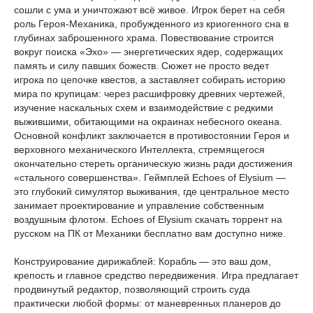
сошли с ума и уничтожают всё живое. Игрок берет на себя
роль Героя-Механика, пробужденного из криогенного сна в
глубинах заброшенного храма. Повествование строится
вокруг поиска «Эхо» — энергетических ядер, содержащих
память и силу павших божеств. Сюжет не просто ведет
игрока по цепочке квестов, а заставляет собирать историю
мира по крупицам: через расшифровку древних чертежей,
изучение наскальных схем и взаимодействие с редкими
выжившими, обитающими на окраинах небесного океана.
Основной конфликт заключается в противостоянии Героя и
верховного механического Интеллекта, стремящегося
окончательно стереть органическую жизнь ради достижения
«стального совершенства». Геймплей Echoes of Elysium —
это глубокий симулятор выживания, где центральное место
занимает проектирование и управление собственным
воздушным флотом. Echoes of Elysium скачать торрент на
русском на ПК от Механики бесплатно вам доступно ниже.
Конструирование дирижаблей: Корабль — это ваш дом,
крепость и главное средство передвижения. Игра предлагает
продвинутый редактор, позволяющий строить суда
практически любой формы: от маневренных планеров до