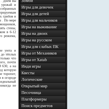
Зомби
 . Днём вы
е урожай и
Игры для девочек
е собранных
ерируемым
Игры для детей
х грибов и
Игры для мальчиков
ы . По мере
омощников,
Игры на выживание
ять стены,
ком в 6-12
Игры на двоих
го режима,
Игры на русском
Игры для слабых ПК
ие уюта и
Игры от Механиков
 до тёплых
только что
Игры от Xatab
ого, почти
Инди игры
 630, а на
од которую
Квесты
не торопит,
я в огороде
Логические
 идеальный
никогда не
Открытый мир
Песочница
Платформеры
Поиск предметов