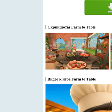
Скриншоты Farm to Table
Видео к игре Farm to Table