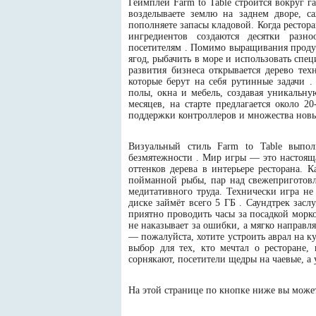
Геймплей Farm to Table строится вокруг 
возделываете землю на заднем дворе, с
пополняете запасы кладовой. Когда рестора
ингредиентов создаются десятки разн
посетителям . Помимо выращивания продукт
ягод, рыбачить в море и использовать спе
развития бизнеса открывается дерево те
которые берут на себя рутинные задачи 
полы, окна и мебель, создавая уникальну
месяцев, на старте предлагается около 
поддержки контроллеров и множества новы
Визуальный стиль Farm to Table выпол
безмятежности . Мир игры — это настояща
оттенков дерева в интерьере ресторана. 
пойманной рыбы, пар над свежеприготовл
медитативного труда. Технически игра не
диске займёт всего 5 ГБ . Саундтрек зас
приятно проводить часы за посадкой морко
не наказывает за ошибки, а мягко направл
— пожалуйста, хотите устроить аврал на 
выбор для тех, кто мечтал о ресторане,
сорнякают, посетители щедры на чаевые, а 
На этой странице по кнопке ниже вы можете