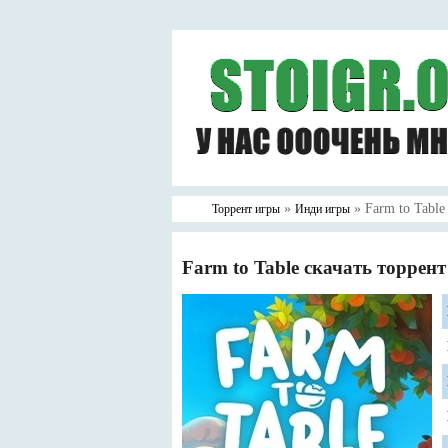
»
» Farm to Table
Торрент игры
Инди игры
Farm to Table скачать торрент