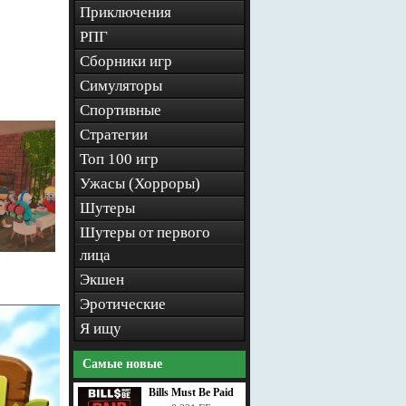
Приключения
РПГ
Сборники игр
Симуляторы
Спортивные
Стратегии
Топ 100 игр
Ужасы (Хорроры)
Шутеры
Шутеры от первого
лица
Экшен
Эротические
Я ищу
Самые новые
Bills Must Be Paid