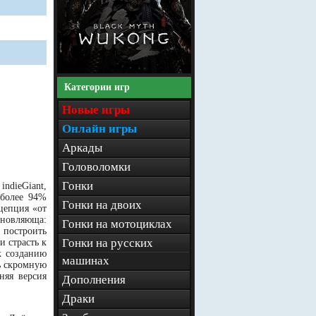
Категории игр
Новые игры
Онлайн игры
Аркады
Головоломки
Гонки
ndieGiant,
 более 94%
Гонки на двоих
цепция «от
хновляюща:
Гонки на мотоциклах
 построить
Гонки на русских
и страсть к
к созданию
машинах
ть скромную
няя версия
Дополнения
Драки