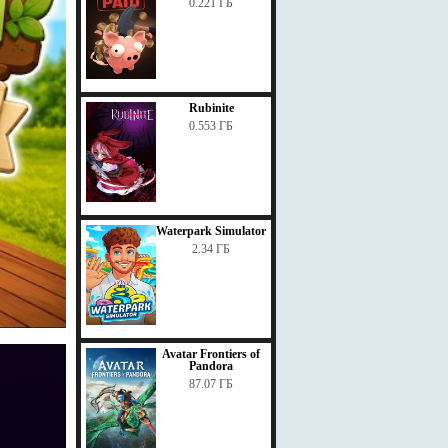
0.221 ГБ
Rubinite
0.553 ГБ
Waterpark Simulator
2.34 ГБ
Avatar Frontiers of
Pandora
87.07 ГБ