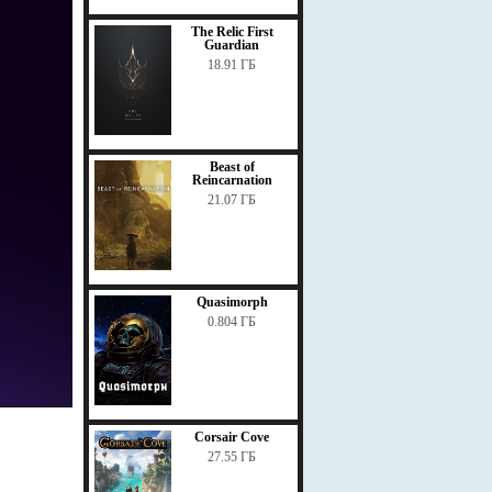
The Relic First
Guardian
18.91 ГБ
Beast of
Reincarnation
21.07 ГБ
Quasimorph
0.804 ГБ
Corsair Cove
27.55 ГБ