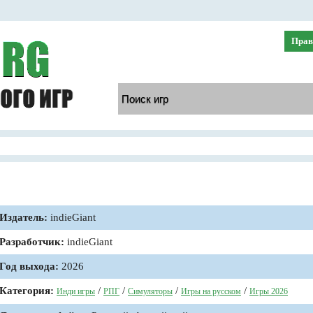
Прав
Издатель:
indieGiant
Разработчик:
indieGiant
Год выхода:
2026
Категория:
/
/
/
/
Инди игры
РПГ
Симуляторы
Игры на русском
Игры 2026