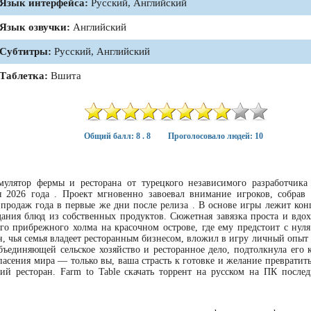
Язык интерфейса:
Русский, Английский
Язык озвучки:
Английский
Субтитры:
Русский, Английский
Таблетка:
Вшита
Общий балл: 8 . 8
Проголосовало людей: 10
улятор фермы и ресторана от турецкого независимого разработчика i
2026 года . Проект мгновенно завоевал внимание игроков, собрав
продаж года в первые же дни после релиза . В основе игры лежит кон
дания блюд из собственных продуктов. Сюжетная завязка проста и вдо
о прибрежного холма на красочном острове, где ему предстоит с нуля
н, чья семья владеет ресторанным бизнесом, вложил в игру личный опыт 
бъединяющей сельское хозяйство и ресторанное дело, подтолкнула его 
спасения мира — только вы, ваша страсть к готовке и желание преврати
ий ресторан. Farm to Table скачать торрент на русском на ПК послед