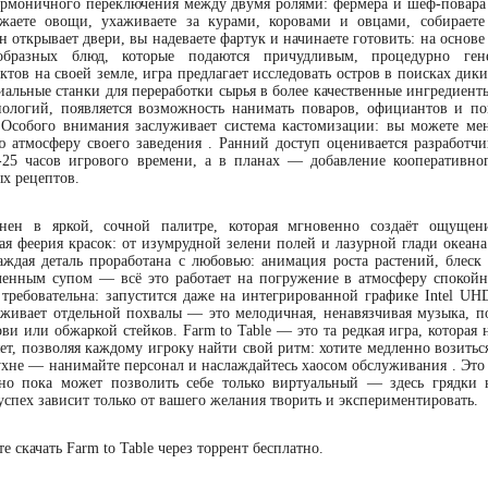
гармоничного переключения между двумя ролями: фермера и шеф-повара
ажаете овощи, ухаживаете за курами, коровами и овцами, собирает
н открывает двери, вы надеваете фартук и начинаете готовить: на основ
ообразных блюд, которые подаются причудливым, процедурно ген
ов на своей земле, игра предлагает исследовать остров в поисках дики
циальные станки для переработки сырья в более качественные ингредиент
хнологий, появляется возможность нанимать поваров, официантов и п
. Особого внимания заслуживает система кастомизации: вы можете мен
ю атмосферу своего заведения . Ранний доступ оценивается разработчи
20-25 часов игрового времени, а в планах — добавление кооперативно
х рецептов.
нен в яркой, сочной палитре, которая мгновенно создаёт ощущен
я феерия красок: от изумрудной зелени полей и лазурной глади океана
Каждая деталь проработана с любовью: анимация роста растений, блеск 
енным супом — всё это работает на погружение в атмосферу спокойн
 требовательна: запустится даже на интегрированной графике Intel UHD
луживает отдельной похвалы — это мелодичная, ненавязчивая музыка, п
ви или обжаркой стейков. Farm to Table — это та редкая игра, которая 
яет, позволяя каждому игроку найти свой ритм: хотите медленно возитьс
кухне — нанимайте персонал и наслаждайтесь хаосом обслуживания . Это
 но пока может позволить себе только виртуальный — здесь грядки 
успех зависит только от вашего желания творить и экспериментировать.
 скачать Farm to Table через торрент бесплатно.