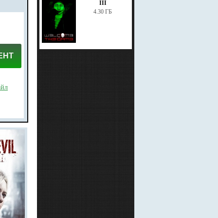
III
4.30 ГБ
ЕНТ
айл