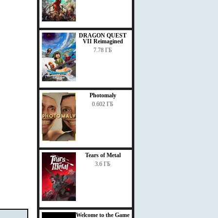
DRAGON QUEST
VII Reimagined
7.78 ГБ
Photomaly
0.602 ГБ
Tears of Metal
3.6 ГБ
Welcome to the Game