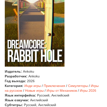
Издатель:
Ankoku
Разработчик:
Ankoku
Год выхода:
2026
Категория:
Инди игры
/
Приключения
/
Симуляторы
/
Игры
на русском
/
Новые игры
/
Игры от Механиков
/
Игры 2026
Язык интерфейса:
Русский, Английский
Язык озвучки:
Английский
Субтитры:
Русский, Английский