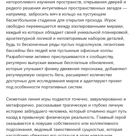
неторопливого изучения пространств, открывания дверей и
редкого решения интуитивных пространственных загадок —
например, забросить мяч в кольцо на пустующем
баскетбольном стадионе для открытия прохода. Игрок
свободно перемещается между изолированными мирами,
каждый из которых обладает своей уникальной планировкой,
архитектурной логикой и неповторимым набором деталей,
будь то бесконечные ряды пустых подсолнухов, гигантские
бассейны без людей или пустынные офисные холлы.
Разработчики активно прислушиваются к сообществу,
регулярно выпуская важные бесплатные обновления,
которые улучшают физику движения персонажа, добавляют
регулируемую скорость бега, расширяют количество
доступных для исследования миров и адаптируют проект
под особенности портативных систем.
Сюжетная линия игры подается точечно, завуалированно и
метафорично, рассказывая трагическую и глубоко личную
историю заблудшего человека, который отчаянно ищет путь
назад в привычную физическую реальность. Главный герой
оказывается в ловушке собственного или коллективного
подсознания, ведомый таинственной сущностью, которая
настойчиво убеждает его остаться в этом идеальном,