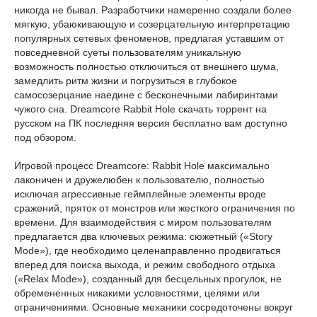
никогда не бывал. Разработчики намеренно создали более
мягкую, убаюкивающую и созерцательную интерпретацию
популярных сетевых феноменов, предлагая уставшим от
повседневной суеты пользователям уникальную
возможность полностью отключиться от внешнего шума,
замедлить ритм жизни и погрузиться в глубокое
самосозерцание наедине с бесконечными лабиринтами
чужого сна. Dreamcore Rabbit Hole скачать торрент на
русском на ПК последняя версия бесплатно вам доступно
под обзором.
Игровой процесс Dreamcore: Rabbit Hole максимально
лаконичен и дружелюбен к пользователю, полностью
исключая агрессивные геймплейные элементы вроде
сражений, пряток от монстров или жесткого ограничения по
времени. Для взаимодействия с миром пользователям
предлагается два ключевых режима: сюжетный («Story
Mode»), где необходимо целенаправленно продвигаться
вперед для поиска выхода, и режим свободного отдыха
(«Relax Mode»), созданный для бесцельных прогулок, не
обремененных никакими условностями, целями или
ограничениями. Основные механики сосредоточены вокруг