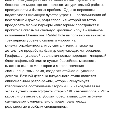
безопасном мире, где нет налогов, изнурительной работы,
преступности и бытовых проблем. Однако персонажа
подстегивает щемящее чувство утраты — воспоминания об
исчезнувшей дочери, ради спасения которой он готов
преодолеть любые барьеры иллюзорных пространств и
пробиться сквозь ментальную кроличью нору. Визуальное
исполнение Dreamcore: Rabbit Hole выполнено на высоком
трехмерном уровне с сильным упором на
кинематографичность, игру света и тени, а также на
детальную проработку фактур окружающих материалов.
Графика с пугающей реалистичностью передает глянцевый
блеск кафельной плитки пустых бассейнов, матовость
пластика старых мониторов и мягкое свечение
люминесцентных ламп, создавая стойкое ощущение
дежавю. Важной деталью визуального стиля является
опциональный ретро-режим, который симулирует
классическое соотношение сторон 4:3 и накладывает на
экран аутентичные эффекты старых ЭЛТ-телевизоров и VHS-
кассет, что вместе с глубоким, обволакивающим эмбиент-
саундтреком окончательно стирает грань между
реальностью и зыбким сновидением.