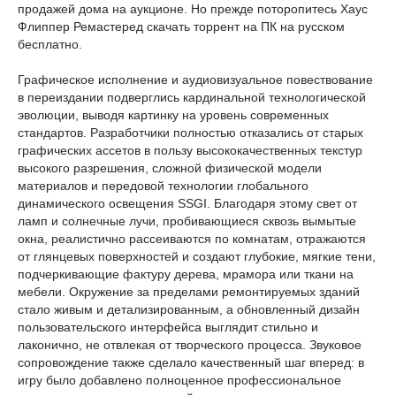
продажей дома на аукционе. Но прежде поторопитесь Хаус
Флиппер Ремастеред скачать торрент на ПК на русском
бесплатно.
Графическое исполнение и аудиовизуальное повествование
в переиздании подверглись кардинальной технологической
эволюции, выводя картинку на уровень современных
стандартов. Разработчики полностью отказались от старых
графических ассетов в пользу высококачественных текстур
высокого разрешения, сложной физической модели
материалов и передовой технологии глобального
динамического освещения SSGI. Благодаря этому свет от
ламп и солнечные лучи, пробивающиеся сквозь вымытые
окна, реалистично рассеиваются по комнатам, отражаются
от глянцевых поверхностей и создают глубокие, мягкие тени,
подчеркивающие фактуру дерева, мрамора или ткани на
мебели. Окружение за пределами ремонтируемых зданий
стало живым и детализированным, а обновленный дизайн
пользовательского интерфейса выглядит стильно и
лаконично, не отвлекая от творческого процесса. Звуковое
сопровождение также сделало качественный шаг вперед: в
игру было добавлено полноценное профессиональное