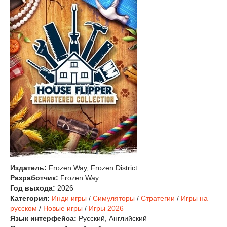
Издатель:
Frozen Way, Frozen District
Разработчик:
Frozen Way
Год выхода:
2026
Категория:
Инди игры
/
Симуляторы
/
Стратегии
/
Игры на
русском
/
Новые игры
/
Игры 2026
Язык интерфейса:
Русский, Английский