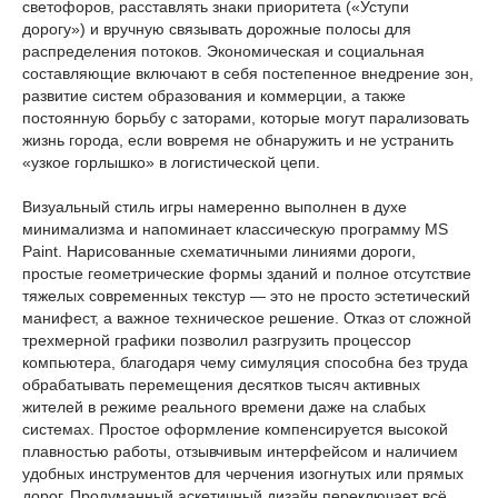
светофоров, расставлять знаки приоритета («Уступи
дорогу») и вручную связывать дорожные полосы для
распределения потоков. Экономическая и социальная
составляющие включают в себя постепенное внедрение зон,
развитие систем образования и коммерции, а также
постоянную борьбу с заторами, которые могут парализовать
жизнь города, если вовремя не обнаружить и не устранить
«узкое горлышко» в логистической цепи.
Визуальный стиль игры намеренно выполнен в духе
минимализма и напоминает классическую программу MS
Paint. Нарисованные схематичными линиями дороги,
простые геометрические формы зданий и полное отсутствие
тяжелых современных текстур — это не просто эстетический
манифест, а важное техническое решение. Отказ от сложной
трехмерной графики позволил разгрузить процессор
компьютера, благодаря чему симуляция способна без труда
обрабатывать перемещения десятков тысяч активных
жителей в режиме реального времени даже на слабых
системах. Простое оформление компенсируется высокой
плавностью работы, отзывчивым интерфейсом и наличием
удобных инструментов для черчения изогнутых или прямых
дорог. Продуманный аскетичный дизайн переключает всё