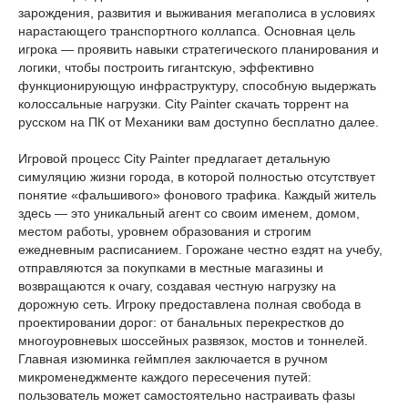
зарождения, развития и выживания мегаполиса в условиях
нарастающего транспортного коллапса. Основная цель
игрока — проявить навыки стратегического планирования и
логики, чтобы построить гигантскую, эффективно
функционирующую инфраструктуру, способную выдержать
колоссальные нагрузки. City Painter скачать торрент на
русском на ПК от Механики вам доступно бесплатно далее.
Игровой процесс City Painter предлагает детальную
симуляцию жизни города, в которой полностью отсутствует
понятие «фальшивого» фонового трафика. Каждый житель
здесь — это уникальный агент со своим именем, домом,
местом работы, уровнем образования и строгим
ежедневным расписанием. Горожане честно ездят на учебу,
отправляются за покупками в местные магазины и
возвращаются к очагу, создавая честную нагрузку на
дорожную сеть. Игроку предоставлена полная свобода в
проектировании дорог: от банальных перекрестков до
многоуровневых шоссейных развязок, мостов и тоннелей.
Главная изюминка геймплея заключается в ручном
микроменеджменте каждого пересечения путей:
пользователь может самостоятельно настраивать фазы