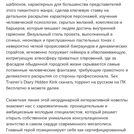
шаблонов, характерных для большинства представителей
этого пикантного жанра, сделав ключевую ставку на
детальное раскрытие характеров персонажей, изучение
человеческой психологии, скрытых желаний, комплексов и
барьеров, которые мешают людям достичь внутренней
гармонии. Визуальный стиль проекта, выполненный в
сочных, неоновых и приглушенных пастельных тонах с
невероятно четкой прорисовкой бэкграундов и динамических
спрайтов, мгновенно погружает геймера в обволакивающую,
интригующую атмосферу приватных откровений, где за
фасадом обыденной городской жизни скрываются самые
потаенные человеческие фантазии, требующие грамотного и
деликатного раскрытия со стороны профессионала. Sex
Trainer's Diary Hidden Kink скачать торрент на русском на ПК
бесплатно в можете далее.
Сюжетная линия этой неординарной интерактивной новеллы
знакомит нас с харизматичным, проницательным и
амбициозным молодым специалистом, который решает
открыть собственное уникальное консультационное
агентство в самом сердце современного мегаполиса.
Главный герой позиционирует себя как сертифицированный