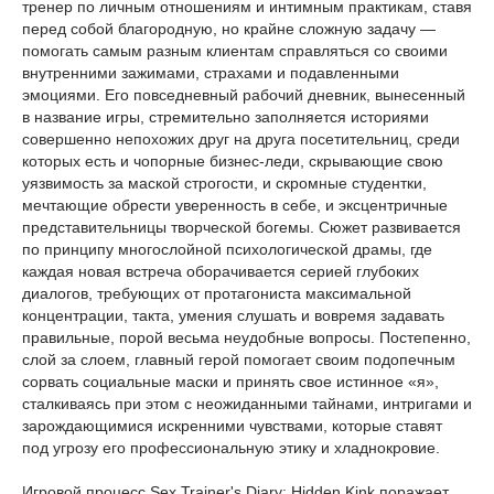
тренер по личным отношениям и интимным практикам, ставя
перед собой благородную, но крайне сложную задачу —
помогать самым разным клиентам справляться со своими
внутренними зажимами, страхами и подавленными
эмоциями. Его повседневный рабочий дневник, вынесенный
в название игры, стремительно заполняется историями
совершенно непохожих друг на друга посетительниц, среди
которых есть и чопорные бизнес-леди, скрывающие свою
уязвимость за маской строгости, и скромные студентки,
мечтающие обрести уверенность в себе, и эксцентричные
представительницы творческой богемы. Сюжет развивается
по принципу многослойной психологической драмы, где
каждая новая встреча оборачивается серией глубоких
диалогов, требующих от протагониста максимальной
концентрации, такта, умения слушать и вовремя задавать
правильные, порой весьма неудобные вопросы. Постепенно,
слой за слоем, главный герой помогает своим подопечным
сорвать социальные маски и принять свое истинное «я»,
сталкиваясь при этом с неожиданными тайнами, интригами и
зарождающимися искренними чувствами, которые ставят
под угрозу его профессиональную этику и хладнокровие.
Игровой процесс Sex Trainer's Diary: Hidden Kink поражает