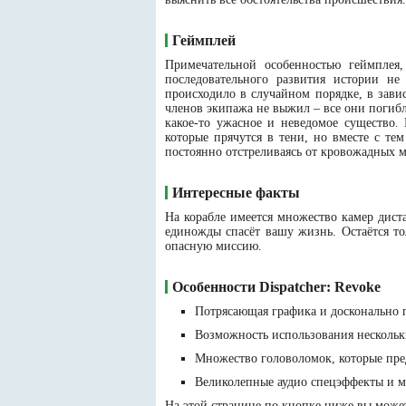
Геймплей
Примечательной особенностью геймплея,
последовательного развития истории не
происходило в случайном порядке, в зави
членов экипажа не выжил – все они погибл
какое-то ужасное и неведомое существо.
которые прячутся в тени, но вместе с тем
постоянно отстреливаясь от кровожадных 
Интересные факты
На корабле имеется множество камер дист
единожды спасёт вашу жизнь. Остаётся то
опасную миссию.
Особенности Dispatcher: Revoke
Потрясающая графика и досконально п
Возможность использования несколь
Множество головоломок, которые пред
Великолепные аудио спецэффекты и м
На этой странице по кнопке ниже вы можете