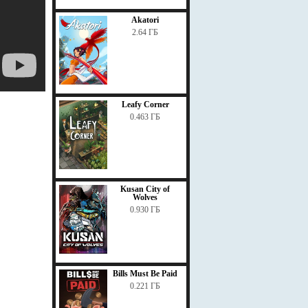
Akatori
2.64 ГБ
Leafy Corner
0.463 ГБ
Kusan City of
Wolves
0.930 ГБ
Bills Must Be Paid
0.221 ГБ