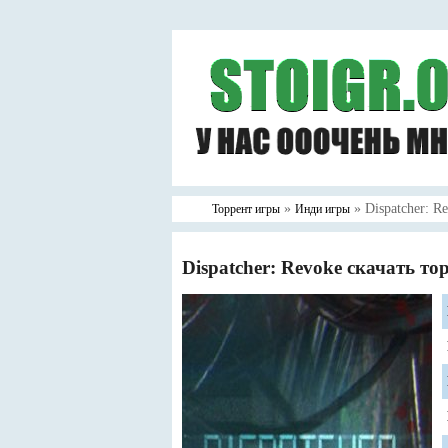
»
» Dispatcher: R
Торрент игры
Инди игры
Dispatcher: Revoke скачать то