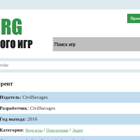
Прав
evoke
ррент
Издатель:
CivilSavages
Разработчик:
CivilSavages
Год выхода:
2016
Категория:
/
/
Инди игры
Приключения
Экшен