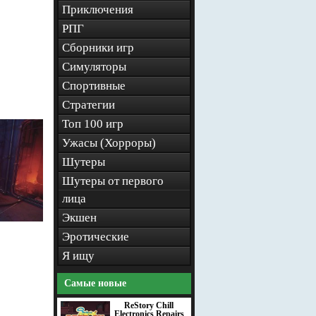
Приключения
РПГ
Сборники игр
Симуляторы
Спортивные
Стратегии
Топ 100 игр
Ужасы (Хорроры)
Шутеры
Шутеры от первого
лица
Экшен
Эротические
Я ищу
Самые новые
ReStory Chill
Electronics Repairs