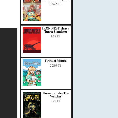
0.572 ГБ
IRON NEST Heavy
Turret Simulator
1.12 ГБ
Fields of Mistria
0.280 ГБ
Uncanny Tales The
Watcher
2.79 ГБ