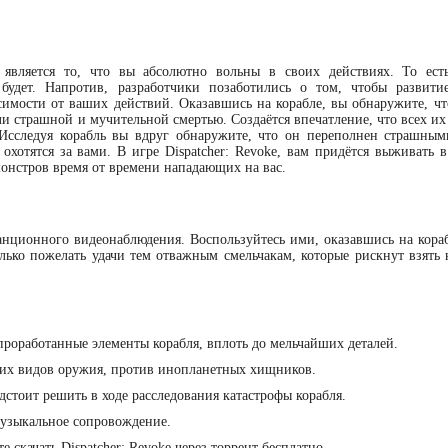
 является то, что вы абсолютно вольны в своих действиях. То ест
 будет. Напротив, разработчики позаботились о том, чтобы развити
симости от ваших действий. Оказавшись на корабле, вы обнаружите, чт
и страшной и мучительной смертью. Создаётся впечатление, что всех их
 Исследуя корабль вы вдруг обнаружите, что он переполнен страшным
 охотятся за вами. В игре Dispatcher: Revoke, вам придётся выживать 
монстров время от времени нападающих на вас.
анционного видеонаблюдения. Воспользуйтесь ими, оказавшись на кораб
лько пожелать удачи тем отважным смельчакам, которые рискнут взять н
роработанные элементы корабля, вплоть до мельчайших деталей.
ких видов оружия, против инопланетных хищников.
стоит решить в ходе расследования катастрофы корабля.
узыкальное сопровождение.
 скачать Dispatcher: Revoke через торрент бесплатно.