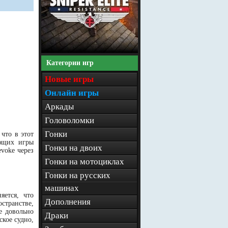
Категории игр
Новые игры
Онлайн игры
Аркады
Головоломки
Гонки
что в этот
ающих игры
Гонки на двоих
voke через
Гонки на мотоциклах
Гонки на русских
машинах
яется, что
Дополнения
странстве,
е довольно
Драки
ское судно,