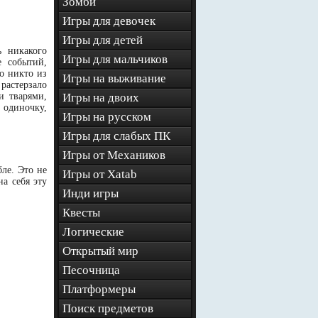
Зомби
Игры для девочек
Игры для детей
ь никакого
Игры для мальчиков
е событий,
о никто из
Игры на выживание
 растерзало
и тварями,
Игры на двоих
в одиночку,
Игры на русском
Игры для слабых ПК
Игры от Механиков
ле. Это не
Игры от Xatab
а себя эту
Инди игры
Квесты
Логические
Открытый мир
Песочница
Платформеры
Поиск предметов