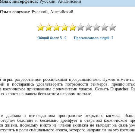
Язык интерфейса:
Русский, Английский
Язык озвучки:
Русский, Английский
Общий балл: 5 . 9
Проголосовало людей: 7
 игры, разработанной российскими программистами. Нужно отметить, 
лей и постарались удовлетворить потребности геймеров, предпочит
 космическое приключение с элементами ужасов. Скачать Dispatcher: Re
обых хлопот на нашем бесплатном игровом портале.
в далёком и неизведанном пространстве открытого космоса. Выясн
отерпел бедствие и бесцельно дрейфует в открытом космическом про
ов жизни, поскольку никто из членов экипажа не выходит на связь уж
ступить в роли специального агента, которого направили на это космиче