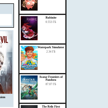
Rubinite
0.553 ГБ
Waterpark Simulator
2.34 ГБ
Avatar Frontiers of
Pandora
87.07 ГБ
uiem
The Relic First