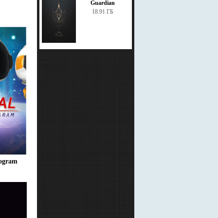
Guardian
18.91 ГБ
rogram