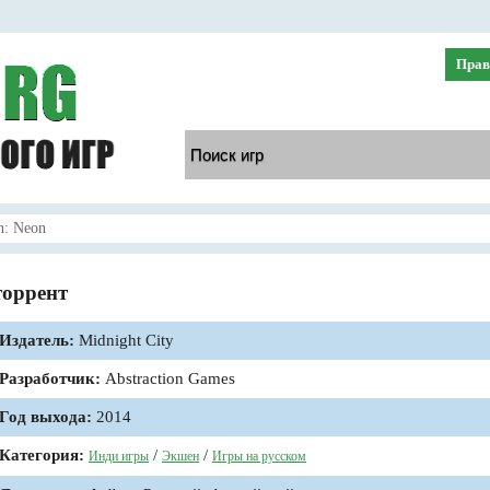
Прав
n: Neon
торрент
Издатель:
Midnight City
Разработчик:
Abstraction Games
Год выхода:
2014
Категория:
/
/
Инди игры
Экшен
Игры на русском