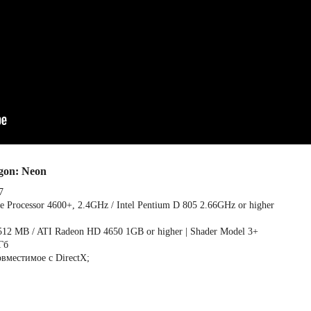
gon: Neon
7
Processor 4600+, 2.4GHz / Intel Pentium D 805 2.66GHz or higher
12 MB / ATI Radeon HD 4650 1GB or higher | Shader Model 3+
Гб
овместимое с DirectX;