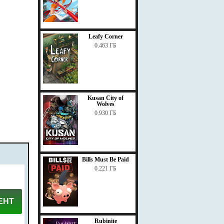
Leafy Corner
0.463 ГБ
Kusan City of
Wolves
0.930 ГБ
Bills Must Be Paid
0.221 ГБ
ЕНТ
Rubinite