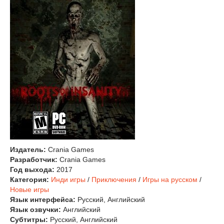
Издатель:
Crania Games
Разработчик:
Crania Games
Год выхода:
2017
Категория:
Инди игры
/
Приключения
/
Игры на русском
/
Новые игры
Язык интерфейса:
Русский, Английский
Язык озвучки:
Английский
Субтитры:
Русский, Английский