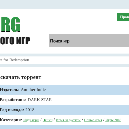
Прав
ce for Redemption
n скачать торрент
Издатель:
Another Indie
Разработчик:
DARK STAR
Год выхода:
2018
Категория:
/
/
/
/
Инди игры
Экшен
Игры на русском
Новые игры
Игры 2018