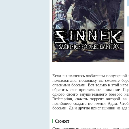
Если вы являетесь любителям популярной 
пользователю, поскольку вы сможете бор
опасными боссами. Вот только в этой игр
обратить свое пристальное внимание. Пе
одного своего внушительного боевого нав
Redemption, скачать торрент которой в
погибшего солдата по имени Адам. Чтобы
боссами. Да и другие приспешники из ада 
Сюжет
Семь коварных чудовищ из ада – это наст