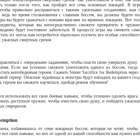
ь только после того, как пройдет все семь основных локаций. В игр
чтобы правильно расправиться с такими ужасными созданиями, вам п
, ведь во время столкновения с главным боссом, вы должны будете по
гры вы будете сражаться с новыми врагами на мрачных локациях. Вот тол
редметы, которые вы непосредственно сможете превратить в оружи
ходимо будет постоянно заботиться. В процессе игры вы сможете само
тать из пепла вам потребуется тщательно изучить все особые способнос
х ужасных смертных грехов.
правляться с очередными заданиями, чтобы спасти свою умершую душу.
время. Если вы успешно сможете уничтожить одного из боссов, тогда
стать непобедимым героем. Скачать Sinner Sacrifice for Redemption через
вой сервер. Опасные чудовища и монстры будут нападать на вашего солд
ь героем вы сможете научиться, пройдя режим обучения!
ся использовать все свои боевые навыки, чтобы успешно одолеть врага.
зовать доступное оружие, чтобы очистить свою душу, и победить ужасны
ных сюрпризов.
demption
оина, избавившись от семи коварных боссов, которые не хотят, чтобы
е все свои навыки, но вот от одной из вашей способности вам нужно изб