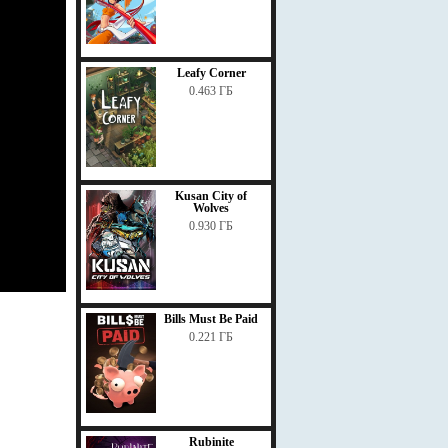
Leafy Corner
0.463 ГБ
Kusan City of
Wolves
0.930 ГБ
Bills Must Be Paid
0.221 ГБ
Rubinite