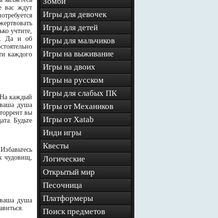
Зомби
е вас ждут
Игры для девочек
отребуется
жертвовать
Игры для детей
ько учтите,
е. Да и об
Игры для мальчиков
стоятельно
Игры на выживание
ти каждого
Игры на двоих
Игры на русском
Игры для слабых ПК
 На каждый
 ваша душа
Игры от Механиков
 торрент вы
Игры от Xatab
ата. Будьте
Инди игры
Квесты
 Избавьтесь
х чудовищ,
Логические
Открытый мир
Песочница
Платформеры
 ваша душа
авиться.
Поиск предметов