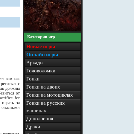
Категории игр
Новые игры
Онлайн игры
Аркады
Головоломки
Гонки
ся вам как
ретиться с
Гонки на двоих
ель должны
авиться от
Гонки на мотоциклах
rifice for
Гонки на русских
 играть за
и опасными
машинах
Дополнения
Драки
 являетесь