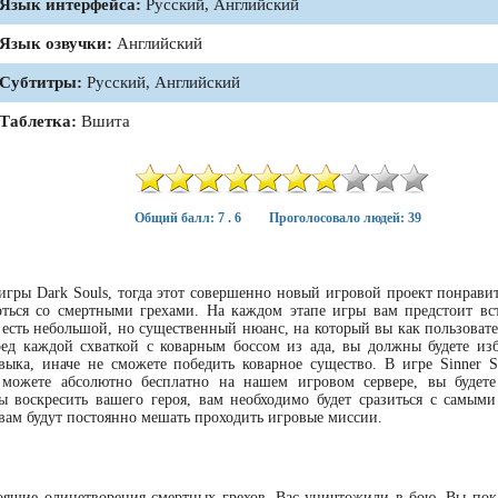
Язык интерфейса:
Русский, Английский
Язык озвучки:
Английский
Субтитры:
Русский, Английский
Таблетка:
Вшита
Общий балл: 7 . 6
Проголосовало людей: 39
игры Dark Souls, тогда этот совершенно новый игровой проект понравит
оться со смертными грехами. На каждом этапе игры вам предстоит вст
е есть небольшой, но существенный нюанс, на который вы как пользоват
ред каждой схваткой с коварным боссом из ада, вы должны будете изб
ыка, иначе не сможете победить коварное существо. В игре Sinner Sac
ы можете абсолютно бесплатно на нашем игровом сервере, вы будете
 воскресить вашего героя, вам необходимо будет сразиться с самым
вам будут постоянно мешать проходить игровые миссии.
оящие олицетворения смертных грехов. Вас уничтожили в бою. Вы пока