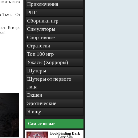
ожить всех
Приключения
РПГ
з Тьмы. От
Сборники игр
ет. В игре
Симуляторы
оя!
Спортивные
Стратегии
Топ 100 игр
Ужасы (Хорроры)
Шутеры
Шутеры от первого
лица
Экшен
Эротические
Я ищу
Самые новые
Bookbinding Dark
Cozy Sim