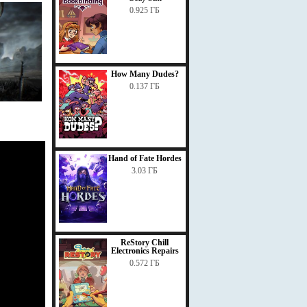
0.925 ГБ
How Many Dudes?
0.137 ГБ
Hand of Fate Hordes
3.03 ГБ
ReStory Chill
Electronics Repairs
0.572 ГБ