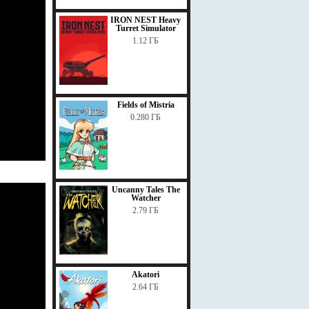
IRON NEST Heavy
Turret Simulator
1.12 ГБ
Fields of Mistria
0.280 ГБ
Uncanny Tales The
Watcher
2.79 ГБ
Akatori
2.64 ГБ