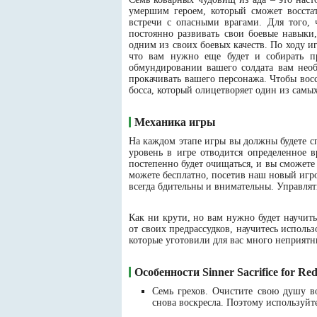
умершим героем, который сможет восстат
встречи с опасными врагами. Для того, 
постоянно развивать свои боевые навыки
одним из своих боевых качеств. По ходу и
что вам нужно еще будет и собирать п
обмундировании вашего солдата вам необ
прокачивать вашего персонажа. Чтобы восс
босса, который олицетворяет один из самы
Механика игры
На каждом этапе игры вы должны будете с
уровень в игре отводится определенное 
постепенно будет очищаться, и вы сможете 
можете бесплатно, посетив наш новый игро
всегда бдительны и внимательны. Управлят
Как ни крути, но вам нужно будет научить
от своих предрассудков, научитесь исполь
которые уготовили для вас много неприят
Особенности Sinner Sacrifice for Re
Семь грехов. Очистите свою душу в
снова воскресла. Поэтому используйт