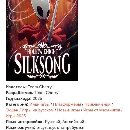
Издатель:
Team Cherry
Разработчик:
Team Cherry
Год выхода:
2025
Категория:
Инди игры
/
Платформеры
/
Приключения
/
Экшен
/
Игры на русском
/
Новые игры
/
Игры от Механиков
/
Игры 2025
Язык интерфейса:
Русский, Английский
Язык озвучки:
отсутствует/не требуется