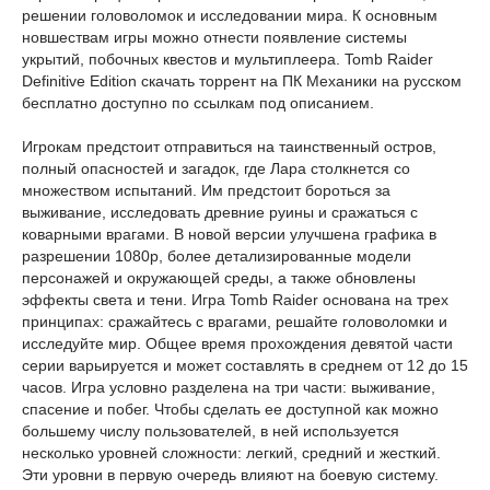
решении головоломок и исследовании мира. К основным
новшествам игры можно отнести появление системы
укрытий, побочных квестов и мультиплеера. Tomb Raider
Definitive Edition скачать торрент на ПК Механики на русском
бесплатно доступно по ссылкам под описанием.
Игрокам предстоит отправиться на таинственный остров,
полный опасностей и загадок, где Лара столкнется со
множеством испытаний. Им предстоит бороться за
выживание, исследовать древние руины и сражаться с
коварными врагами. В новой версии улучшена графика в
разрешении 1080p, более детализированные модели
персонажей и окружающей среды, а также обновлены
эффекты света и тени. Игра Tomb Raider основана на трех
принципах: сражайтесь с врагами, решайте головоломки и
исследуйте мир. Общее время прохождения девятой части
серии варьируется и может составлять в среднем от 12 до 15
часов. Игра условно разделена на три части: выживание,
спасение и побег. Чтобы сделать ее доступной как можно
большему числу пользователей, в ней используется
несколько уровней сложности: легкий, средний и жесткий.
Эти уровни в первую очередь влияют на боевую систему.