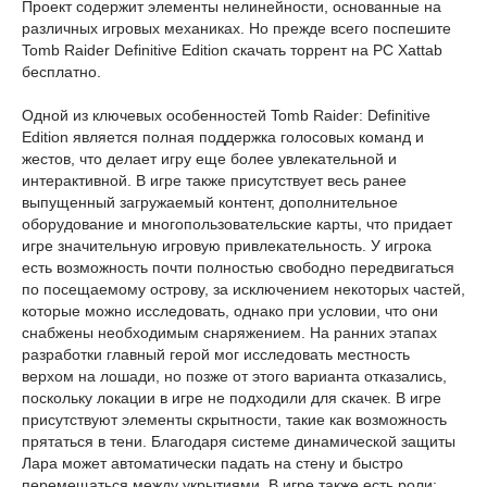
Проект содержит элементы нелинейности, основанные на
различных игровых механиках. Но прежде всего поспешите
Tomb Raider Definitive Edition скачать торрент на PC Xattab
бесплатно.
Одной из ключевых особенностей Tomb Raider: Definitive
Edition является полная поддержка голосовых команд и
жестов, что делает игру еще более увлекательной и
интерактивной. В игре также присутствует весь ранее
выпущенный загружаемый контент, дополнительное
оборудование и многопользовательские карты, что придает
игре значительную игровую привлекательность. У игрока
есть возможность почти полностью свободно передвигаться
по посещаемому острову, за исключением некоторых частей,
которые можно исследовать, однако при условии, что они
снабжены необходимым снаряжением. На ранних этапах
разработки главный герой мог исследовать местность
верхом на лошади, но позже от этого варианта отказались,
поскольку локации в игре не подходили для скачек. В игре
присутствуют элементы скрытности, такие как возможность
прятаться в тени. Благодаря системе динамической защиты
Лара может автоматически падать на стену и быстро
перемещаться между укрытиями. В игре также есть роли: