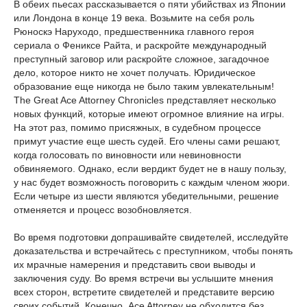
В обеих пьесах рассказывается о пяти убийствах из Японии
или Лондона в конце 19 века. Возьмите на себя роль
Рюноскэ Наруходо, предшественника главного героя
сериала о Фениксе Райта, и раскройте международный
преступный заговор или раскройте сложное, загадочное
дело, которое никто не хочет получать. Юридическое
образование еще никогда не было таким увлекательным!
The Great Ace Attorney Chronicles представляет несколько
новых функций, которые имеют огромное влияние на игры.
На этот раз, помимо присяжных, в судебном процессе
примут участие еще шесть судей. Его члены сами решают,
когда голосовать по виновности или невиновности
обвиняемого. Однако, если вердикт будет не в нашу пользу,
у нас будет возможность поговорить с каждым членом жюри.
Если четыре из шести являются убедительными, решение
отменяется и процесс возобновляется.
Во время подготовки допрашивайте свидетелей, исследуйте
доказательства и встречайтесь с преступником, чтобы понять
их мрачные намерения и представить свои выводы и
заключения суду. Во время встречи вы услышите мнения
всех сторон, встретите свидетелей и представите версию
своих событий. Конечно, Ace Attorney не обходится без