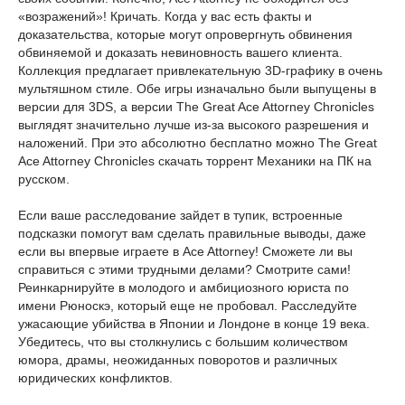
«возражений»! Кричать. Когда у вас есть факты и
доказательства, которые могут опровергнуть обвинения
обвиняемой и доказать невиновность вашего клиента.
Коллекция предлагает привлекательную 3D-графику в очень
мультяшном стиле. Обе игры изначально были выпущены в
версии для 3DS, а версии The Great Ace Attorney Chronicles
выглядят значительно лучше из-за высокого разрешения и
наложений. При это абсолютно бесплатно можно The Great
Ace Attorney Chronicles скачать торрент Механики на ПК на
русском.
Если ваше расследование зайдет в тупик, встроенные
подсказки помогут вам сделать правильные выводы, даже
если вы впервые играете в Ace Attorney! Сможете ли вы
справиться с этими трудными делами? Смотрите сами!
Реинкарнируйте в молодого и амбициозного юриста по
имени Рюноскэ, который еще не пробовал. Расследуйте
ужасающие убийства в Японии и Лондоне в конце 19 века.
Убедитесь, что вы столкнулись с большим количеством
юмора, драмы, неожиданных поворотов и различных
юридических конфликтов.