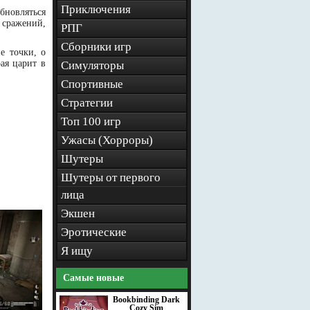
Приключения
бновляться
 сражений,
РПГ
Сборники игр
е точки, о
ая царит в
Симуляторы
Спортивные
Стратегии
Топ 100 игр
Ужасы (Хорроры)
Шутеры
Шутеры от первого
лица
Экшен
Эротические
Я ищу
Самые новые
Bookbinding Dark
Cozy Sim