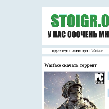
»
» Warface
Торрент игры
Онлайн игры
Warface скачать торрент