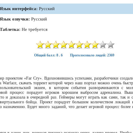
Язык интерфейса:
Русский
Язык озвучки:
Русский
Таблетка:
Не требуется
Общий балл: 8 . 6
Проголосовало людей: 2369
мир проектом «Far Cry». Вдохновившись успехами, разработчики создал
а Warface, скачать торрент которой через наш портал можно очень быст
пользовательский экшен, в котором события разворачиваются с мо
ровой процесс порадует игроков хорошим выбросом адреналина. Выш
о и доказала в очередной раз. Геймеры могут играть как сами, так и с
 виртуального бойца. Проект порадует большим количеством локаций
о назначению. Будет много заданий, что делает игровой процесс более
ется в наши дни, военная техника шагнула очень далеко вперед. Чтобы 