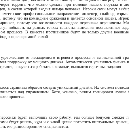
 через торрент, что можно сделать при помощи нашего портала в лю
ов, в состав которой входит четыре человека. Игроки сами могут выбир
 имеет свое профессиональное направление: инженер, снайпер, взрыва
е, потому что на командные сражения и делается основной акцент. Игро
арников, потому что возможности каждого персонажа ограничены. Ми
гут побывать на разных точках планеты, выполняя поставленные зада
м процессе. В качестве противников будут не только другие военные
обладающие огромной силой.
 удовольствие от насыщенного игрового процесса и великолепной гр
меет поддержку от мощного движка. Автоматически усилились физика и
релять, а научиться работать в команде, выполняя серьезные задания.
алось странным образом создать уникальный дизайн. Их система позволя
чиваться над управлением. Хотя, конечно, режим тренировки лучше 
вого процесса.
персонаж будет выполнять свою работу, тем больше бонусов сможет п
сами будут решать, куда и с какой целью потратить виртуальные деньги
лать его разносторонним специалистом.