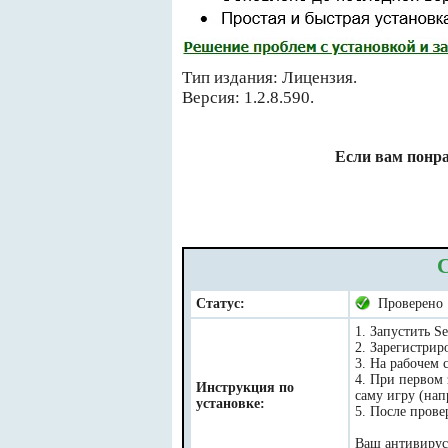
Тип издания: Лицензия.
Версия: 1.2.8.590.
Если вам понра
С
Статус:
Проверено
1. Запустить S
2. Зарегистрир
3. На рабочем 
4. При первом 
Инструкция по
саму игру (нап
установке:
5. После пров
Ваш антивирус 