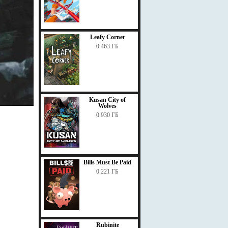
Leafy Corner
0.463 ГБ
Kusan City of
Wolves
0.930 ГБ
Bills Must Be Paid
0.221 ГБ
Rubinite