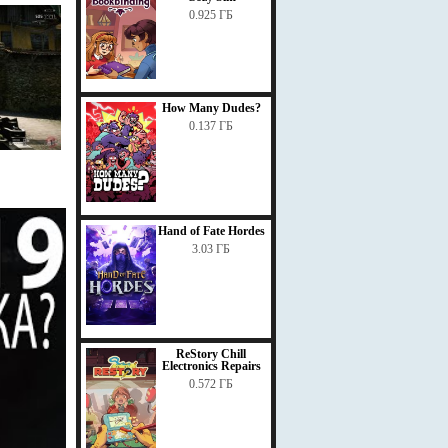
0.925 ГБ
How Many Dudes?
0.137 ГБ
Hand of Fate Hordes
3.03 ГБ
ReStory Chill
Electronics Repairs
0.572 ГБ