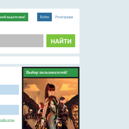
ообладателям!
Войти
Регистрация
Выбор пользователей!
лайн игры