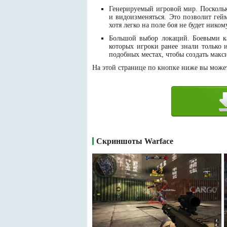
Генерируемый игровой мир. Поскольк
и видоизменяться. Это позволит гей
хотя легко на поле боя не будет ником
Большой выбор локаций. Боевыми ка
которых игроки ранее знали только и
подобных местах, чтобы создать макс
На этой странице по кнопке ниже вы можете
Скриншоты Warface