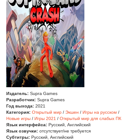
Издатель:
Supra Games
Разработчик:
Supra Games
Год выхода:
2021
Категория:
Открытый мир
/
Экшен
/
Игры на русском
/
Новые игры
/
Игры 2021
/
Открытый мир для слабых ПК
Язык интерфейса:
Русский, Английский
Язык озвучки:
отсутствует/не требуется
Субтитры:
Русский, Английский