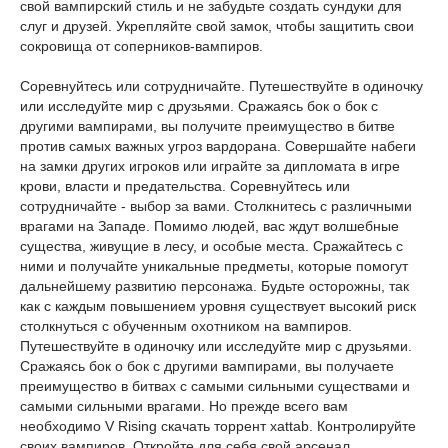
свой вампирский стиль и не забудьте создать сундуки для
слуг и друзей. Укрепляйте свой замок, чтобы защитить свои
сокровища от соперников-вампиров.
Соревнуйтесь или сотрудничайте. Путешествуйте в одиночку
или исследуйте мир с друзьями. Сражаясь бок о бок с
другими вампирами, вы получите преимущество в битве
против самых важных угроз вардорана. Совершайте набеги
на замки других игроков или играйте за дипломата в игре
крови, власти и предательства. Соревнуйтесь или
сотрудничайте - выбор за вами. Столкнитесь с различными
врагами на Западе. Помимо людей, вас ждут волшебные
существа, живущие в лесу, и особые места. Сражайтесь с
ними и получайте уникальные предметы, которые помогут
дальнейшему развитию персонажа. Будьте осторожны, так
как с каждым повышением уровня существует высокий риск
столкнуться с обученным охотником на вампиров.
Путешествуйте в одиночку или исследуйте мир с друзьями.
Сражаясь бок о бок с другими вампирами, вы получаете
преимущество в битвах с самыми сильными существами и
самыми сильными врагами. Но прежде всего вам
необходимо V Rising скачать торрент xattab. Контролируйте
своих вампиров. Откройте для себя свой арсенал