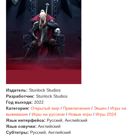
Издатель:
Stunlock Studios
Разработчик:
Stunlock Studios
Год выхода:
2022
Категория:
Открытый мир
/
Приключения
/
Экшен
/
Игры на
выживание
/
Игры на русском
/
Новые игры
/
Игры 2024
Язык интерфейса:
Русский, Английский
Язык озвучки:
Английский
Субтитры:
Русский, Английский