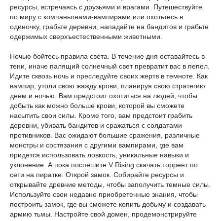
ресурсы, встречаясь с друзьями и врагами. Путешествуйте
по миру с компаньонами-вампирами или охотьтесь в
одиночку, грабьте деревни, нападайте на бандитов и грабьте
одержимых сверхъестественными животными.
Ночью бойтесь правила света. В течение дня оставайтесь в
тени, иначе палящий солнечный свет превратит вас в пепел.
Идите сквозь ночь и преследуйте своих жертв в темноте. Как
вампир, утоли свою жажду крови, планируя свою стратегию
днем и ночью. Вам предстоит охотиться на людей, чтобы
добыть как можно больше крови, которой вы сможете
насытить свои силы. Кроме того, вам предстоит грабить
деревни, убивать бандитов и сражаться с солдатами
противников. Вас ожидают большие сражения, различные
монстры и состязания с другими вампирами, где вам
придется использовать ловкость, уникальные навыки и
уклонение. А пока поспешите V Rising скачать торрент по
сети на пиратке. Открой замок. Собирайте ресурсы и
открывайте древние методы, чтобы заполучить темные силы.
Используйте свои недавно приобретенные знания, чтобы
построить замок, где вы сможете копить добычу и создавать
армию тьмы. Настройте свой домен, продемонстрируйте