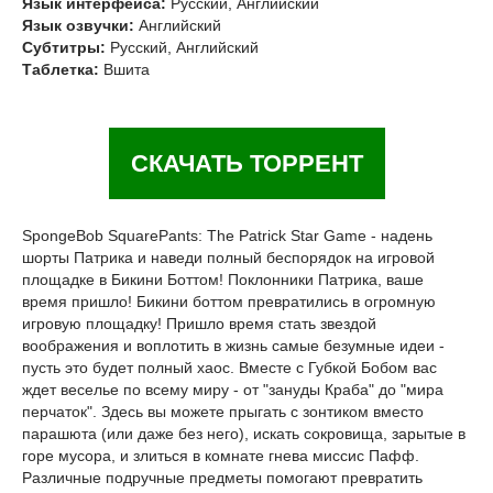
Язык интерфейса:
Русский, Английский
Язык озвучки:
Английский
Субтитры:
Русский, Английский
Таблетка:
Вшита
СКАЧАТЬ ТОРРЕНТ
SpongeBob SquarePants: The Patrick Star Game - надень
шорты Патрика и наведи полный беспорядок на игровой
площадке в Бикини Боттом! Поклонники Патрика, ваше
время пришло! Бикини боттом превратились в огромную
игровую площадку! Пришло время стать звездой
воображения и воплотить в жизнь самые безумные идеи -
пусть это будет полный хаос. Вместе с Губкой Бобом вас
ждет веселье по всему миру - от "зануды Краба" до "мира
перчаток". Здесь вы можете прыгать с зонтиком вместо
парашюта (или даже без него), искать сокровища, зарытые в
горе мусора, и злиться в комнате гнева миссис Пафф.
Различные подручные предметы помогают превратить