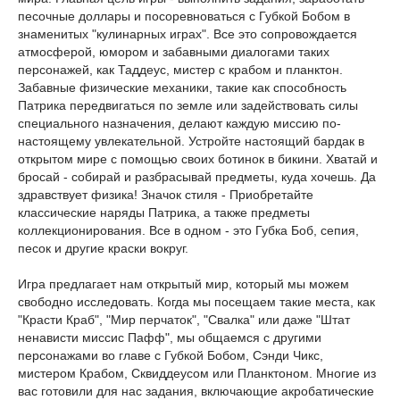
песочные доллары и посоревноваться с Губкой Бобом в
знаменитых "кулинарных играх". Все это сопровождается
атмосферой, юмором и забавными диалогами таких
персонажей, как Таддеус, мистер с крабом и планктон.
Забавные физические механики, такие как способность
Патрика передвигаться по земле или задействовать силы
специального назначения, делают каждую миссию по-
настоящему увлекательной. Устройте настоящий бардак в
открытом мире с помощью своих ботинок в бикини. Хватай и
бросай - собирай и разбрасывай предметы, куда хочешь. Да
здравствует физика! Значок стиля - Приобретайте
классические наряды Патрика, а также предметы
коллекционирования. Все в одном - это Губка Боб, сепия,
песок и другие краски вокруг.
Игра предлагает нам открытый мир, который мы можем
свободно исследовать. Когда мы посещаем такие места, как
"Красти Краб", "Мир перчаток", "Свалка" или даже "Штат
ненависти миссис Пафф", мы общаемся с другими
персонажами во главе с Губкой Бобом, Сэнди Чикс,
мистером Крабом, Сквиддеусом или Планктоном. Многие из
вас готовили для нас задания, включающие акробатические