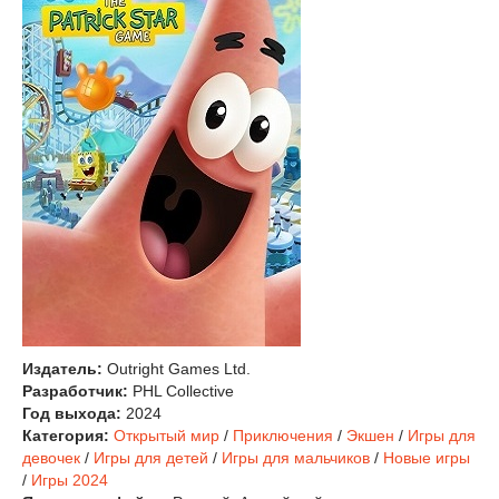
Издатель:
Outright Games Ltd.
Разработчик:
PHL Collective
Год выхода:
2024
Категория:
Открытый мир
/
Приключения
/
Экшен
/
Игры для
девочек
/
Игры для детей
/
Игры для мальчиков
/
Новые игры
/
Игры 2024