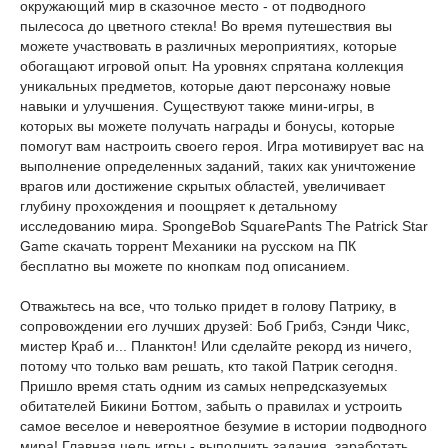
окружающий мир в сказочное место - от подводного
пылесоса до цветного стекла! Во время путешествия вы
можете участвовать в различных мероприятиях, которые
обогащают игровой опыт. На уровнях спрятана коллекция
уникальных предметов, которые дают персонажу новые
навыки и улучшения. Существуют также мини-игры, в
которых вы можете получать награды и бонусы, которые
помогут вам настроить своего героя. Игра мотивирует вас на
выполнение определенных заданий, таких как уничтожение
врагов или достижение скрытых областей, увеличивает
глубину прохождения и поощряет к детальному
исследованию мира. SpongeBob SquarePants The Patrick Star
Game скачать торрент Механики на русском на ПК
бесплатно вы можете по кнопкам под описанием.
Отважьтесь на все, что только придет в голову Патрику, в
сопровождении его лучших друзей: Боб Грибз, Сэнди Чикс,
мистер Краб и... Планктон! Или сделайте рекорд из ничего,
потому что только вам решать, кто такой Патрик сегодня.
Пришло время стать одним из самых непредсказуемых
обитателей Бикини Боттом, забыть о правилах и устроить
самое веселое и невероятное безумие в истории подводного
мира! Главная цель игры - выполнить задания, заработать