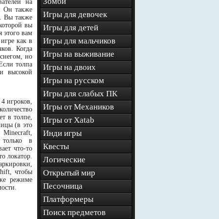
Зомби
вателей на
. Он также
Игры для девочек
. Вы также
 которой вы
Игры для детей
я этого вам
Игры для мальчиков
игре как в
ков. Когда
Игры на выживание
 снегом, но
Если толпа
Игры на двоих
ри высокой
Игры на русском
Игры для слабых ПК
4 игроков,
Игры от Механиков
количество
ет в толпе,
Игры от Xatab
ицы (в это
Инди игры
Minecraft,
 только в
Квесты
ает что-то
то локатор.
Логические
аркировки,
ift, чтобы
Открытый мир
 же режиме
Песочница
мости.
Платформеры
Поиск предметов