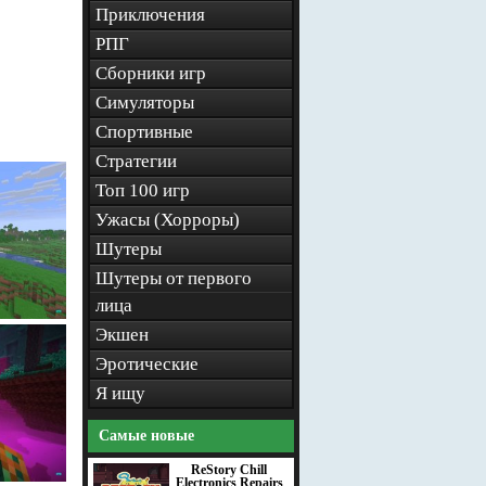
Приключения
РПГ
Сборники игр
Симуляторы
Спортивные
Стратегии
Топ 100 игр
Ужасы (Хорроры)
Шутеры
Шутеры от первого
лица
Экшен
Эротические
Я ищу
Самые новые
ReStory Chill
Electronics Repairs