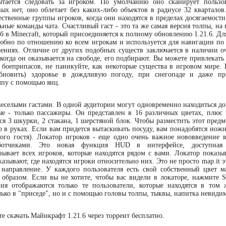
ытается следовать за игроком. По умолчанию оно сканирует пользо
вых нет, оно облетает без каких-либо объектов в радиусе 32 кварталов
ственные группы игроков, когда они находятся в пределах досягаемости
ьные команды чата. Счастливый гаст - это та же самая версия толпы, на
 в Minecraft, который присоединяется к полному обновлению 1.21.6. Дл
юбно по отношению ко всем игрокам и используется для навигации по 
ениях. Отличие от других подобных существ заключается в наличии оч
 когда он оказывается на свободе, его подбирают. Вы можете привлекать
 боеприпасов, не паникуйте, как некоторые существа в игровом мире. 
обновить) здоровье в дождливую погоду, при снегопаде и даже п
лпу с помощью яиц.
еселыми гастами. В одной аудитории могут одновременно находиться до 
ые - только пассажиры. Он представлен в 16 различных цветах, плюс 
ся 3 шкурки, 2 стакана, 1 шерстяной блок. Чтобы разместить этот предм
 в руках. Если вам придется вытаскивать посуду, вам понадобятся ножн
ого гостя). Локатор игроков - еще одно очень важное нововведение в 
аботчиками. Это новая функция HUD в интерфейсе, доступная
ывает всех игроков, которые находятся рядом с вами. Локатор показыв
казывают, где находятся игроки относительно них. Это не просто map.it э
 направление. У каждого пользователя есть свой собственный цвет м
бразом. Если вы не хотите, чтобы вас видели в локаторе, нажмите Sh
ния отображаются только те пользователи, которые находятся в том
лько в "приседе", но и с помощью головы толпы, тыквы, напитка невиди
е скачать Майнкрафт 1.21.6 через торрент бесплатно.