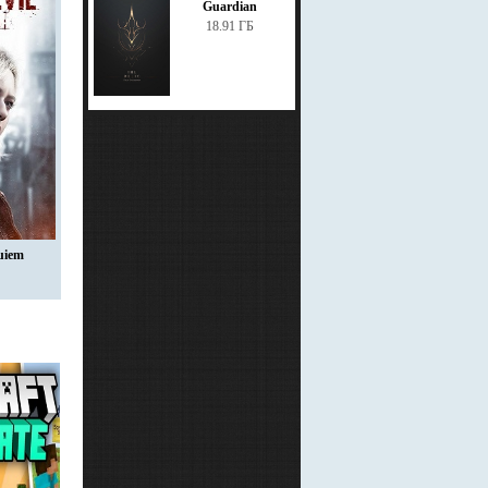
Guardian
18.91 ГБ
uiem