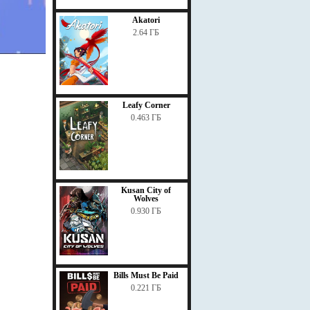
Akatori
2.64 ГБ
Leafy Corner
0.463 ГБ
Kusan City of
Wolves
0.930 ГБ
Bills Must Be Paid
0.221 ГБ