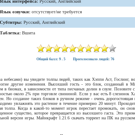
Язык интерфейса:
Русский, Английский
Язык озвучки:
отсутствует/не требуется
Субтитры:
Русский, Английский
Таблетка:
Вшита
Общий балл: 9 . 5
Проголосовало людей: 76
я за небесами) вы увидите толпы людей, таких как Хэппи Аст, Гослинг, 
огие другие изменения. Высохший гость - это блок, созданный в Min
м в биомах, в зависимости от типа песчаных долин в соуле. Позовите с
ностью около 2% при торговле свининой. Если у вас есть 8 слезинок Ха
ен. Но создание таких блоков в ручном режиме - очень дорогостоящая 
бходимо увлажнять это растение в течение примерно 20 минут. Проходит
я толпа. Когда в какой-то момент игрок перестает промокать, он снов
ценное существо, которое превращается из высохшего гаста. Это прим
льной версии игры. Майнкрафт 1.21.6 скачать торрент на ПК на русском