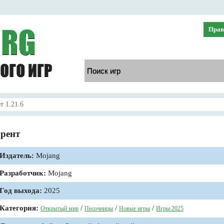
Прав
 1.21.6
ррент
Издатель:
Mojang
Разработчик:
Mojang
Год выхода:
2025
Категория:
/
/
/
Открытый мир
Песочницы
Новые игры
Игры 2025