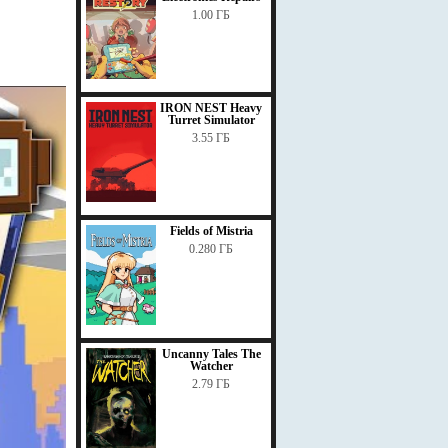
1.00 ГБ
IRON NEST Heavy
Turret Simulator
3.55 ГБ
Fields of Mistria
0.280 ГБ
Uncanny Tales The
Watcher
2.79 ГБ