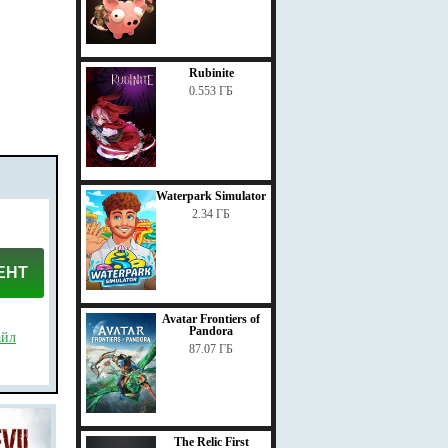
Rubinite
0.553 ГБ
Waterpark Simulator
2.34 ГБ
ЕНТ
Avatar Frontiers of
Pandora
айл
87.07 ГБ
The Relic First