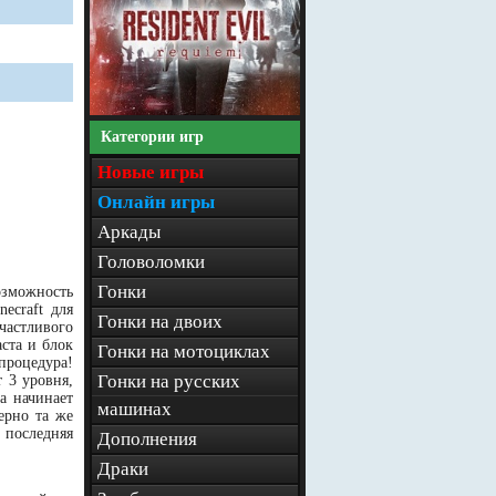
Категории игр
Новые игры
Онлайн игры
Аркады
Головоломки
Гонки
возможность
ecraft для
Гонки на двоих
частливого
ста и блок
Гонки на мотоциклах
процедура!
Гонки на русских
 3 уровня,
а начинает
машинах
ерно та же
 последняя
Дополнения
Драки