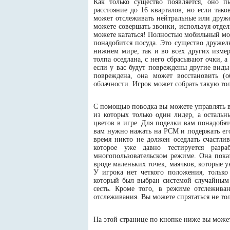
Как только существо появляется, оно п
расстояние до 16 кварталов, но если тако
может отслеживать нейтральные или друже
можете совершать звонки, используя отдел
можете кататься! Полностью мобильный моб
понадобится посуда. Это существо дружел
нижнем мире, так и во всех других измер
толпа оседлана, с него сбрасывают очки, а
если у вас будут повреждены другие виды
повреждена, она может восстановить (
облачности. Игрок может собрать такую то
С помощью поводка вы можете управлять в
из которых только один лидер, а остальн
цветов в игре. Для поделки вам понадобят
вам нужно нажать на PCM и подержать его
время никто не должен оседлать счастлив
которое уже давно тестируется разр
многопользовательском режиме. Она показ
вроде маленьких точек, маячков, которые у
У игрока нет четкого положения, только
который был выбран системой случайным о
сесть. Кроме того, в режиме отслежива
отслеживания. Вы можете спрятаться не то
На этой странице по кнопке ниже вы может