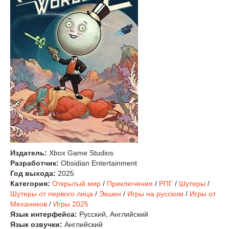
Издатель:
Xbox Game Studios
Разработчик:
Obsidian Entertainment
Год выхода:
2025
Категория:
Открытый мир
/
Приключения
/
РПГ
/
Шутеры
/
Шутеры от первого лица
/
Экшен
/
Игры на русском
/
Игры от
Механиков
/
Игры 2025
Язык интерфейса:
Русский, Английский
Язык озвучки:
Английский