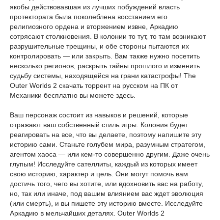
якобы действовавшая из лучших побуждений власть
протектората была поколеблена восстанием его
религиозного ордена и вторжением извне, Аркадию
сотрясают столкновения. В колонии то тут, то там возникают
разрушительные трещины, и обе стороны пытаются их
контролировать — или закрыть. Вам также нужно посетить
несколько регионов, раскрыть тайны прошлого и изменить
судьбу системы, находящейся на грани катастрофы! The
Outer Worlds 2 скачать торрент на русском на ПК от
Механики бесплатно вы можете здесь.
Ваш персонаж состоит из навыков и решений, которые
отражают ваш собственный стиль игры. Колония будет
реагировать на все, что вы делаете, поэтому напишите эту
историю сами. Станьте голубем мира, разумным стратегом,
агентом хаоса — или кем-то совершенно другим. Даже очень
глупым! Исследуйте сателлиты, каждый из которых имеет
свою историю, характер и цель. Они могут помочь вам
достичь того, чего вы хотите, или вдохновить вас на работу,
но, так или иначе, под вашим влиянием вас ждет эволюция
(или смерть), и вы пишете эту историю вместе. Исследуйте
Аркадию в мельчайших деталях. Outer Worlds 2