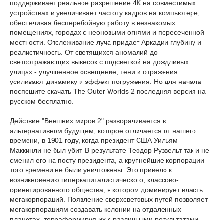
поддерживает реальное разрешение 4K на совместимых
устройствах и увеличивает частоту кадров на компьютере,
обеспечивая бесперебойную работу в незнакомых
помещениях, городах с неоновыми огнями и пересеченной
местности. Отслеживание луча придает Аркадии глубину и
реалистичность. От светящихся аномалий до
светоотражающих вывесок с подсветкой на дождливых
улицах - улучшенное освещение, тени и отражения
усиливают динамику и эффект погружения. Но для начала
поспешите скачать The Outer Worlds 2 последняя версия на
русском бесплатно.
Действие "Внешних миров 2" разворачивается в
альтернативном будущем, которое отличается от нашего
времени, в 1901 году, когда президент США Уильям
Маккинли не был убит. В результате Теодор Рузвельт так и не
сменил его на посту президента, а крупнейшие корпорации
того времени не были уничтожены. Это привело к
возникновению гиперкапиталистического, классово-
ориентированного общества, в котором доминирует власть
мегакорпораций. Появление сверхсветовых путей позволяет
мегакорпорациям создавать колонии на отдаленных
планетах, терраформируя их с различными результатами.