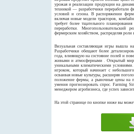
урожая и реализации продукции на динам
техникой — разработчики переработали ф
условий и сезона. В распоряжении ферм
включая новые модели тракторов, комбайн
требует более тщательного планирования
переработки. Многопользовательский р
фермерским хозяйством, распределяя роли 
Визуальная составляющая игры вышла на
Разработчики обещают более детализиро
года, влияющую на состояние полей и пов
живыми и атмосферными . Открытый мир и
уникальными климатическими условиями. 
игроком, который начинает с небольшог
осваивая новые культуры, расширяя поголо
положение фермы, а рыночные цены на п
умения прогнозировать спрос. Farming Si
менеджером агробизнеса, где успех зависи
На этой странице по кнопке ниже вы можете