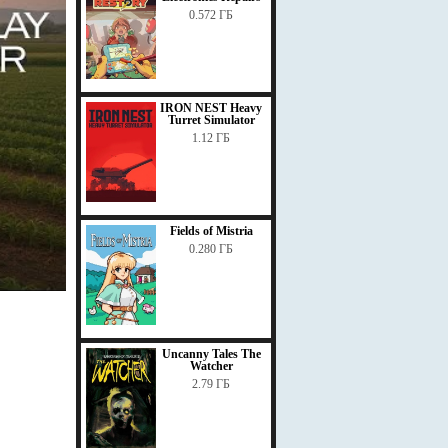
0.572 ГБ
IRON NEST Heavy
Turret Simulator
1.12 ГБ
Fields of Mistria
0.280 ГБ
Uncanny Tales The
Watcher
2.79 ГБ