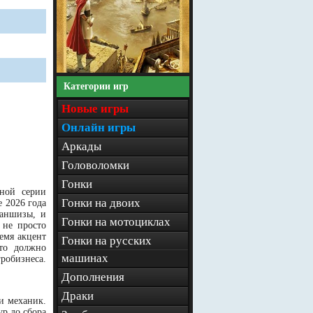
Категории игр
Новые игры
Онлайн игры
Аркады
Головоломки
Гонки
рной серии
Гонки на двоих
 2026 года
раншизы, и
Гонки на мотоциклах
 не просто
емя акцент
Гонки на русских
что должно
машинах
робизнеса.
Дополнения
Драки
и механик.
р до сбора