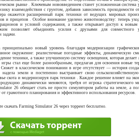
ическом рынке . Ключевым нововведением станет усложненная система 
изику взаимодействия с грунтом, добавив зависимость проходимости о
ера окажется расширенный парк техники от ведущих мировых произ
ов и прицепов . Особое внимание уделено животноводству: теперь уход
 рационов и условий содержания, а также открывает доступ к новым
ежим позволяет объединять усилия с друзьями для совместного у
и задачи.
 принципиально новый уровень благодаря модернизации графическо
ванное окружение: реалистичные погодные эффекты, динамическую см
едение техники, а также улучшенную систему освещения, которая делает
гры стал еще более разнообразным, предлагая для освоения новые те
Сюжет в классическом понимании в игре отсутствует — история созда
о надела земли и постепенно выстраивает свою сельскохозяйственну
вье скота и модернизируя парк техники . Каждое решение влияет на эко
родукцию динамически меняются, требуя от игрока стратегического 
mulator 26 обещает стать не просто симулятором работы на земле, а п
т от грамотного планирования и эффективного использования ресурсов.
 скачать Farming Simulator 26 через торрент бесплатно.