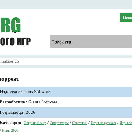
Прав
mulator 26
 торрент
Издатель:
Giants Software
Разработчик:
Giants Software
Год выхода:
2026
Категория:
/
/
/
/
Открытый мир
Симуляторы
Стратегии
Игры на русском
Игры от
/
Игры 2026