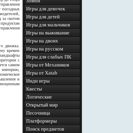
Зомби
управления
Игры для девочек
т погодных
водителей,
Игры для детей
 за скотом
 продуктам
Игры для мальчиков
правления
Игры на выживание
Игры на двоих
го движка.
Игры на русском
ену времен
 ландшафты
Игры для слабых ПК
рритории с
Игры от Механиков
ется самим
ю империю,
Игры от Xatab
номическое
мышления и
Инди игры
олноценным
Квесты
Логические
Открытый мир
Песочница
Платформеры
Поиск предметов