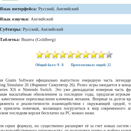
Язык интерфейса:
Русский, Английский
Язык озвучки:
Английский
Субтитры:
Русский, Английский
Таблетка:
Вшита (Goldberg)
Общий балл: 9 . 8
Проголосовало людей: 22
дия Giants Software официально выпустило очередную часть легенда
ng Simulator 26 (Фарминг Симулятор 26). Релиз игры ожидается в конце
Series X|S и Nintendo Switch. Это уже двенадцатая номерная часть ф
амым масштабным обновлением за последние годы, предлагая игрокам
и качественное переосмысление ключевых механик. Впервые за долгое вр
еджмента и реалистичности взаимодействия с окружающей средой, 
 и привлечь новичков, желающих погрузиться в мир современного аг
усском последняя версия бесплатно на PC можно ниже.
ля серии формулу, но существенно расширяет её за счет новых систем 
ьскохозяйственного производства: от подготовки почвы и выбора культу