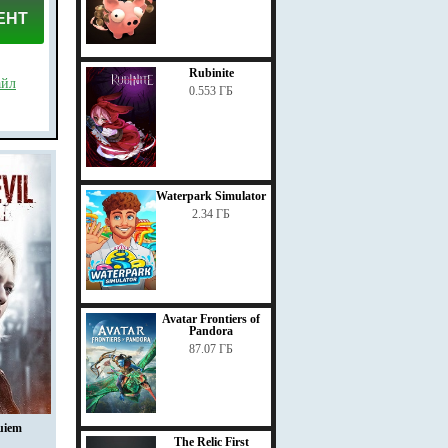
ЕНТ
Rubinite
айл
0.553 ГБ
Waterpark Simulator
2.34 ГБ
Avatar Frontiers of
Pandora
87.07 ГБ
uiem
The Relic First