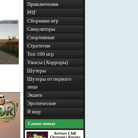
Приключения
РПГ
Сборники игр
Симуляторы
Спортивные
Стратегии
Топ 100 игр
Ужасы (Хорроры)
Шутеры
Шутеры от первого
лица
Экшен
Эротические
Я ищу
Самые новые
ReStory Chill
Electronics Repairs