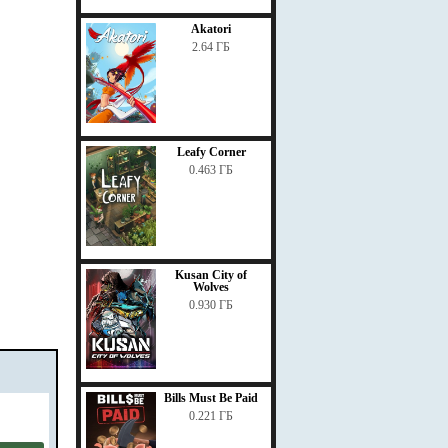
Akatori
2.64 ГБ
Leafy Corner
0.463 ГБ
Kusan City of
Wolves
0.930 ГБ
Bills Must Be Paid
0.221 ГБ