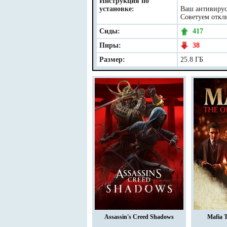
Инструкция по
установке:
Ваш антивирус 
Советуем отклю
Сиды:
417
Пиры:
38
Размер:
25.8 ГБ
Assassin's Creed Shadows
Mafia 