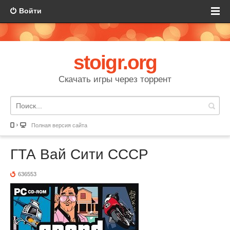
Войти
stoigr.org
Скачать игры через торрент
Полная версия сайта
ГТА Вай Сити СССР
636553