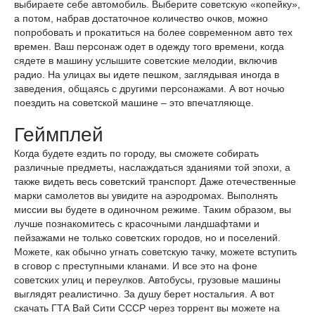
выбираете себе автомобиль. Выберите советскую «копейку»,
а потом, набрав достаточное количество очков, можно
попробовать и прокатиться на более современном авто тех
времен. Ваш персонаж одет в одежду того времени, когда
сядете в машину услышите советские мелодии, включив
радио. На улицах вы идете пешком, заглядывая иногда в
заведения, общаясь с другими персонажами. А вот ночью
поездить на советской машине – это впечатляюще.
Геймплей
Когда будете ездить по городу, вы сможете собирать
различные предметы, наслаждаться зданиями той эпохи, а
также видеть весь советский транспорт. Даже отечественные
марки самолетов вы увидите на аэродромах. Выполнять
миссии вы будете в одиночном режиме. Таким образом, вы
лучше познакомитесь с красочными ландшафтами и
пейзажами не только советских городов, но и поселений.
Можете, как обычно угнать советскую тачку, можете вступить
в сговор с преступными кланами. И все это на фоне
советских улиц и переулков. Автобусы, грузовые машины
выглядят реалистично. За душу берет ностальгия. А вот
скачать ГТА Вай Сити СССР через торрент вы можете на