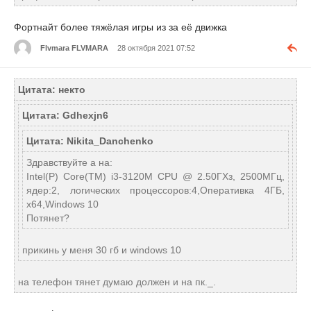
Фортнайт более тяжёлая игры из за её движка
Flvmara FLVMARA
28 октября 2021 07:52
Цитата: некто
Цитата: Gdhexjn6
Цитата: Nikita_Danchenko
Здравствуйте а на:
Intel(Р) Core(ТМ) i3-3120М CPU @ 2.50ГХз, 2500МГц,
ядер:2, логических процессоров:4,Оперативка 4ГБ,
х64,Windows 10
Потянет?
прикинь у меня 30 гб и windows 10
на телефон тянет думаю должен и на пк._.