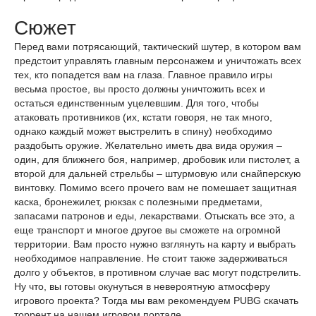
Сюжет
Перед вами потрясающий, тактический шутер, в котором вам
предстоит управлять главным персонажем и уничтожать всех
тех, кто попадется вам на глаза. Главное правило игры
весьма простое, вы просто должны уничтожить всех и
остаться единственным уцелевшим. Для того, чтобы
атаковать противников (их, кстати говоря, не так много,
однако каждый может выстрелить в спину) необходимо
раздобыть оружие. Желательно иметь два вида оружия –
один, для ближнего боя, например, дробовик или пистолет, а
второй для дальней стрельбы – штурмовую или снайперскую
винтовку. Помимо всего прочего вам не помешает защитная
каска, бронежилет, рюкзак с полезными предметами,
запасами патронов и еды, лекарствами. Отыскать все это, а
еще транспорт и многое другое вы сможете на огромной
территории. Вам просто нужно взглянуть на карту и выбрать
необходимое направление. Не стоит также задерживаться
долго у объектов, в противном случае вас могут подстрелить.
Ну что, вы готовы окунуться в невероятную атмосферу
игрового проекта? Тогда мы вам рекомендуем PUBG скачать
торрент на нашем игровом портале.