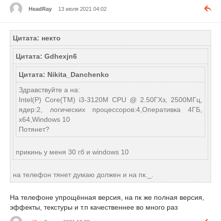
HeadRay
13 июля 2021 04:02
Цитата: некто
Цитата: Gdhexjn6
Цитата: Nikita_Danchenko
Здравствуйте а на:
Intel(Р) Core(ТМ) i3-3120М CPU @ 2.50ГХз, 2500МГц,
ядер:2, логических процессоров:4,Оперативка 4ГБ,
х64,Windows 10
Потянет?
прикинь у меня 30 гб и windows 10
на телефон тянет думаю должен и на пк._.
На телефоне упрощённая версия, на пк же полная версия,
эффекты, текстуры и т.п качественнее во много раз