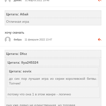
Денис
31 марта 2022 19:46
Цитата: Абай
Отличная игра
хочу скачать
бебра
11 февраля 2022 13:47
Цитата: Dfcz
Цитата: Ilya245324
Цитата: sovix
до сих пор лучшая игра из серии королевской битвы.
Топчик!
потому что она 1 в этом жанре - логично
она уже давно не единственная, но топовая