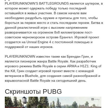
PLAYERUNKNOWN'S BATTLEGROUNDS является шутером, в
котором может одержать победу только последний
оставшийся в живых участник. В самом начале вам
необходимо раздобыть оружие и припасы для того, чтобы
бороться за первое место и стать последним героем. Битва в
данной реалистичной игре с высоким напряжением
разворачивается на огромном 8х8 километровом пост-
советском черноморском острове Ерангел. Игровой проект
создается на Unreal Engine 4 с постоянной помощью и
поддержкой от наших игроков.
PLAYERUNKNOWN известен также как Брендан Грин, и
является пионером жанра Battle Royale. Как разработчик
игрового режима Battle Royale в серии ARMA и H1Z1: King of
the Kill, Грин создает игровой проект вместе с командой
ветеранов в Bluehole, для создания самой разнообразной и
взрывоопасной Battle Royale на сегодняшний день.
Скриншоты PUBG