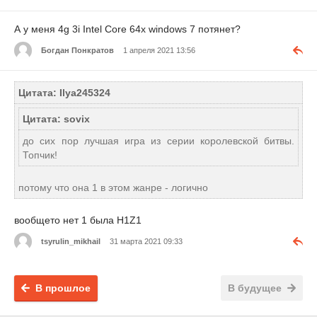
А у меня 4g 3i Intel Core 64x windows 7 потянет?
Богдан Понкратов
1 апреля 2021 13:56
Цитата: Ilya245324
Цитата: sovix
до сих пор лучшая игра из серии королевской битвы.
Топчик!
потому что она 1 в этом жанре - логично
вообщето нет 1 была H1Z1
tsyrulin_mikhail
31 марта 2021 09:33
В прошлое
В будущее