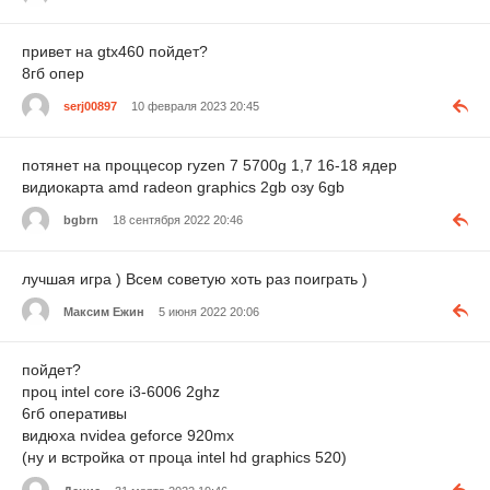
привет на gtx460 пойдет?
8гб опер
serj00897
10 февраля 2023 20:45
потянет на проццесор ryzen 7 5700g 1,7 16-18 ядер
видиокарта amd radeon graphics 2gb озу 6gb
bgbrn
18 сентября 2022 20:46
лучшая игра ) Всем советую хоть раз поиграть )
Максим Ежин
5 июня 2022 20:06
пойдет?
проц intel core i3-6006 2ghz
6гб оперативы
видюха nvidea geforce 920mx
(ну и встройка от проца intel hd graphics 520)