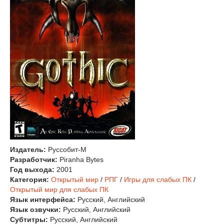
Издатель:
Руссобит-М
Разработчик:
Piranha Bytes
Год выхода:
2001
Категория:
Открытый мир
/
РПГ
/
Игры для слабых ПК
/
Открытый мир для слабых ПК
Язык интерфейса:
Русский, Английский
Язык озвучки:
Русский, Английский
Субтитры:
Русский, Английский