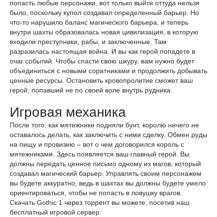
попасть любые персонажи, вот только выйти оттуда нельзя
было, поскольку купол создавал определенный барьер. Но
что-то нарушило баланс магического барьера, и теперь
внутри шахты образовалась новая цивилизация, в которую
входили преступники, рабы, и заключенные. Там
разразилась настоящая война. И вы как герой попадете в
очаг событий. Чтобы спасти свою шкуру, вам нужно будет
объединиться с новыми соратниками и продолжить добывать
ценные ресурсы. Остановить кровопролитие сможет ваш
герой, попавший не по своей воле внутрь рудника.
Игровая механика
После того, как мятежники подняли бунт, королю ничего не
оставалось делать, как заключить с ними сделку. Обмен руды
на пищу и провизию – вот о чем договорился король с
мятежниками. Здесь появляется ваш главный герой. Вы
должны передать ценное письмо одному из магов, который
создавал магический барьер. Управлять своим персонажем
вы будете аккуратно, ведь в шахтах вы должны будете умело
ориентироваться, чтобы не попасть в ловушку врагов.
Скачать Gothic 1 через торрент вы можете, посетив наш
бесплатный игровой сервер.