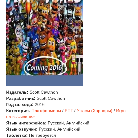
Издатель:
Scott Cawthon
Разработчик:
Scott Cawthon
Год выхода:
2016
Категория:
Платформеры
/
РПГ
/
Ужасы (Хорроры)
/
Игры
на выживание
Язык интерфейса:
Русский, Английский
Язык озвучки:
Русский, Английский
Таблетка:
Не требуется