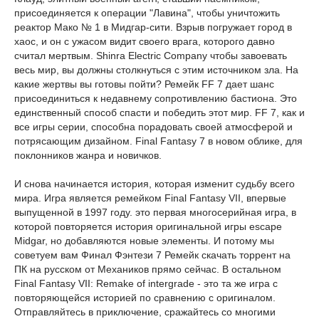
присоединяется к операции "Лавина", чтобы уничтожить
реактор Мако № 1 в Мидгар-сити. Взрыв погружает город в
хаос, и он с ужасом видит своего врага, которого давно
считал мертвым. Shinra Electric Company чтобы завоевать
весь мир, вы должны столкнуться с этим источником зла. На
какие жертвы вы готовы пойти? Ремейк FF 7 дает шанс
присоединиться к недавнему сопротивлению бастиона. Это
единственный способ спасти и победить этот мир. FF 7, как и
все игры серии, способна порадовать своей атмосферой и
потрясающим дизайном. Final Fantasy 7 в новом облике, для
поклонников жанра и новичков.
И снова начинается история, которая изменит судьбу всего
мира. Игра является ремейком Final Fantasy VII, впервые
выпущенной в 1997 году. это первая многосерийная игра, в
которой повторяется история оригинальной игры escape
Midgar, но добавляются новые элементы. И потому мы
советуем вам Финал Фэнтези 7 Ремейк скачать торрент на
ПК на русском от Механиков прямо сейчас. В остальном
Final Fantasy VII: Remake of intergrade - это та же игра с
повторяющейся историей по сравнению с оригиналом.
Отправляйтесь в приключение, сражайтесь со многими