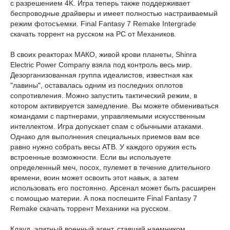
с разрешением 4K. Игра теперь также поддерживает
беспроводные драйверы и имеет полностью настраиваемый
режим фотосъемки. Final Fantasy 7 Remake Intergrade
скачать торрент на русском на PC от Механиков.
В своих реакторах МАКО, живой крови планеты, Shinra
Electric Power Company взяла под контроль весь мир.
Дезорганизованная группа идеалистов, известная как
"лавины", оставалась одним из последних оплотов
сопротивления. Можно запустить тактический режим, в
котором активируется замедление. Вы можете обмениваться
командами с партнерами, управляемыми искусственным
интеллектом. Игра допускает спам с обычными атаками.
Однако для выполнения специальных приемов вам все
равно нужно собрать весы ATB. У каждого оружия есть
встроенные возможности. Если вы используете
определенный меч, посох, пулемет в течение длительного
времени, воин может освоить этот навык, а затем
использовать его постоянно. Арсенал может быть расширен
с помощью материи. А пока поспешите Final Fantasy 7
Remake скачать торрент Механики на русском.
Клауд, элитный военный агент, ставший наемником,