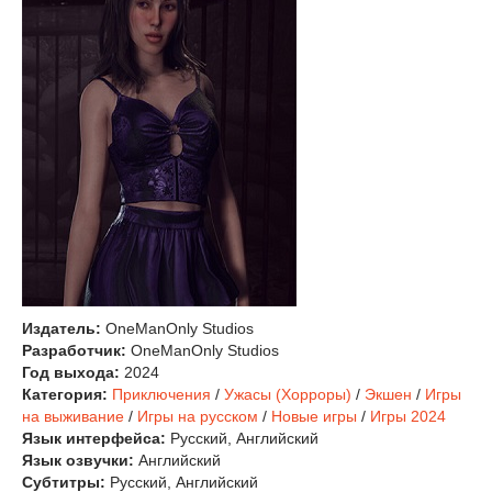
Издатель:
OneManOnly Studios
Разработчик:
OneManOnly Studios
Год выхода:
2024
Категория:
Приключения
/
Ужасы (Хорроры)
/
Экшен
/
Игры
на выживание
/
Игры на русском
/
Новые игры
/
Игры 2024
Язык интерфейса:
Русский, Английский
Язык озвучки:
Английский
Субтитры:
Русский, Английский