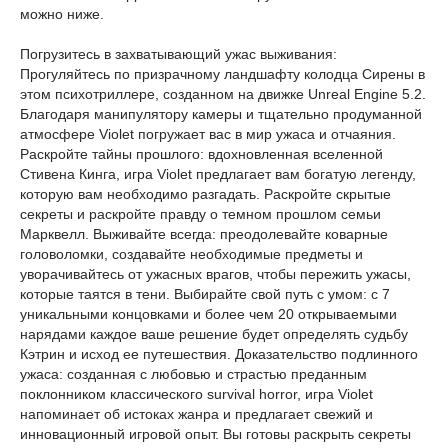
можно ниже.
Погрузитесь в захватывающий ужас выживания:
Прогуляйтесь по призрачному ландшафту колодца Сирены в
этом психотриллере, созданном на движке Unreal Engine 5.2.
Благодаря манипулятору камеры и тщательно продуманной
атмосфере Violet погружает вас в мир ужаса и отчаяния.
Раскройте тайны прошлого: вдохновленная вселенной
Стивена Кинга, игра Violet предлагает вам богатую легенду,
которую вам необходимо разгадать. Раскройте скрытые
секреты и раскройте правду о темном прошлом семьи
Марквелл. Выживайте всегда: преодолевайте коварные
головоломки, создавайте необходимые предметы и
уворачивайтесь от ужасных врагов, чтобы пережить ужасы,
которые таятся в тени. Выбирайте свой путь с умом: с 7
уникальными концовками и более чем 20 открываемыми
нарядами каждое ваше решение будет определять судьбу
Кэтрин и исход ее путешествия. Доказательство подлинного
ужаса: созданная с любовью и страстью преданным
поклонником классического survival horror, игра Violet
напоминает об истоках жанра и предлагает свежий и
инновационный игровой опыт. Вы готовы раскрыть секреты