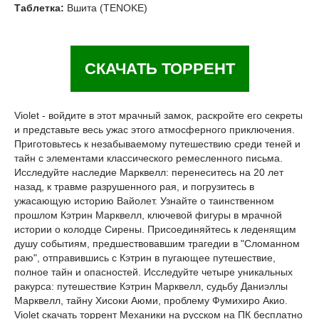
Таблетка:
Вшита (TENOKE)
СКАЧАТЬ ТОРРЕНТ
Violet - войдите в этот мрачный замок, раскройте его секреты
и представьте весь ужас этого атмосферного приключения.
Приготовьтесь к незабываемому путешествию среди теней и
тайн с элементами классического ремесленного письма.
Исследуйте наследие Марквелл: перенеситесь на 20 лет
назад, к травме разрушенного рая, и погрузитесь в
ужасающую историю Вайолет. Узнайте о таинственном
прошлом Кэтрин Марквелл, ключевой фигуры в мрачной
истории о колодце Сирены. Присоединяйтесь к леденящим
душу событиям, предшествовавшим трагедии в "Сломанном
раю", отправившись с Кэтрин в пугающее путешествие,
полное тайн и опасностей. Исследуйте четыре уникальных
ракурса: путешествие Кэтрин Марквелл, судьбу Даниэллы
Марквелл, тайну Хисоки Аюми, проблему Фумихиро Акио.
Violet скачать торрент Механики на русском на ПК бесплатно