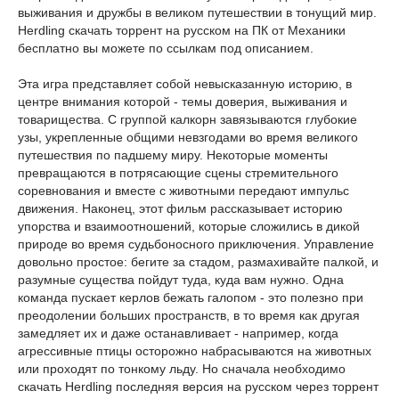
выживания и дружбы в великом путешествии в тонущий мир.
Herdling скачать торрент на русском на ПК от Механики
бесплатно вы можете по ссылкам под описанием.
Эта игра представляет собой невысказанную историю, в
центре внимания которой - темы доверия, выживания и
товарищества. С группой калкорн завязываются глубокие
узы, укрепленные общими невзгодами во время великого
путешествия по падшему миру. Некоторые моменты
превращаются в потрясающие сцены стремительного
соревнования и вместе с животными передают импульс
движения. Наконец, этот фильм рассказывает историю
упорства и взаимоотношений, которые сложились в дикой
природе во время судьбоносного приключения. Управление
довольно простое: бегите за стадом, размахивайте палкой, и
разумные существа пойдут туда, куда вам нужно. Одна
команда пускает керлов бежать галопом - это полезно при
преодолении больших пространств, в то время как другая
замедляет их и даже останавливает - например, когда
агрессивные птицы осторожно набрасываются на животных
или проходят по тонкому льду. Но сначала необходимо
скачать Herdling последняя версия на русском через торрент