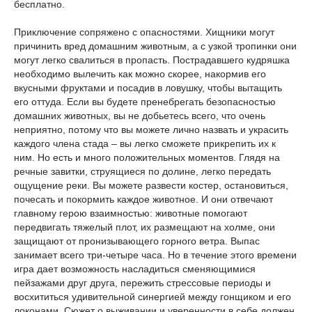
бесплатно.
Приключение сопряжено с опасностями. Хищники могут
причинить вред домашним животным, а с узкой тропинки они
могут легко свалиться в пропасть. Пострадавшего кудряшка
необходимо вылечить как можно скорее, накормив его
вкусными фруктами и посадив в ловушку, чтобы вытащить
его оттуда. Если вы будете пренебрегать безопасностью
домашних животных, вы не добьетесь всего, что очень
неприятно, потому что вы можете лично назвать и украсить
каждого члена стада – вы легко сможете прикрепить их к
ним. Но есть и много положительных моментов. Глядя на
речные завитки, струящиеся по долине, легко передать
ощущение реки. Вы можете развести костер, остановиться,
почесать и покормить каждое животное. И они отвечают
главному герою взаимностью: животные помогают
передвигать тяжелый плот, их размещают на холме, они
защищают от пронизывающего горного ветра. Выпас
занимает всего три-четыре часа. Но в течение этого времени
игра дает возможность насладиться сменяющимися
пейзажами друг друга, пережить стрессовые периоды и
восхититься удивительной синергией между гонщиком и его
локонами. Сюжет о выживании и уверенности в себе должен