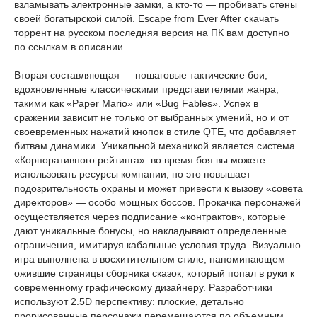
взламывать электронные замки, а кто-то — пробивать стены
своей богатырской силой. Escape from Ever After скачать
торрент на русском последняя версия на ПК вам доступно
по ссылкам в описании.
Вторая составляющая — пошаговые тактические бои,
вдохновленные классическими представителями жанра,
такими как «Paper Mario» или «Bug Fables». Успех в
сражении зависит не только от выбранных умений, но и от
своевременных нажатий кнопок в стиле QTE, что добавляет
битвам динамики. Уникальной механикой является система
«Корпоративного рейтинга»: во время боя вы можете
использовать ресурсы компании, но это повышает
подозрительность охраны и может привести к вызову «совета
директоров» — особо мощных боссов. Прокачка персонажей
осуществляется через подписание «контрактов», которые
дают уникальные бонусы, но накладывают определенные
ограничения, имитируя кабальные условия труда. Визуально
игра выполнена в восхитительном стиле, напоминающем
ожившие страницы сборника сказок, который попал в руки к
современному графическому дизайнеру. Разработчики
используют 2.5D перспективу: плоские, детально
прорисованные персонажи перемещаются по объемным,