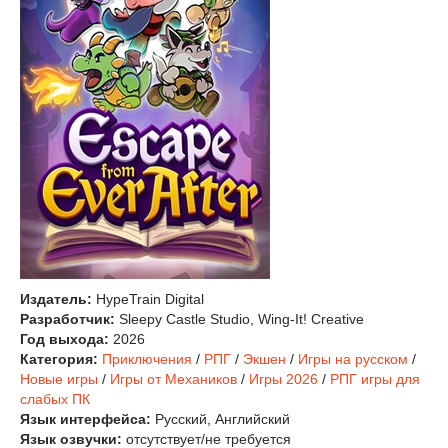
Издатель:
HypeTrain Digital
Разработчик:
Sleepy Castle Studio, Wing-It! Creative
Год выхода:
2026
Категория:
Приключения
/
РПГ
/
Экшен
/
Игры на русском
/
Новые игры
/
Игры от Механиков
/
Игры 2026
/
РПГ игры для
слабых ПК
Язык интерфейса:
Русский, Английский
Язык озвучки:
отсутствует/не требуется