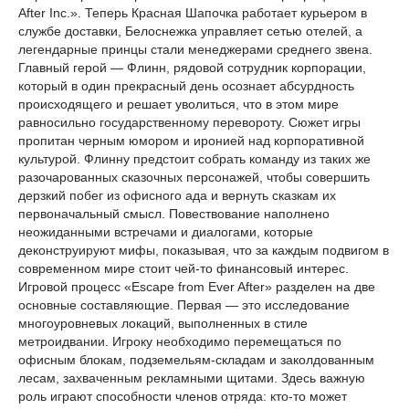
After Inc.». Теперь Красная Шапочка работает курьером в
службе доставки, Белоснежка управляет сетью отелей, а
легендарные принцы стали менеджерами среднего звена.
Главный герой — Флинн, рядовой сотрудник корпорации,
который в один прекрасный день осознает абсурдность
происходящего и решает уволиться, что в этом мире
равносильно государственному перевороту. Сюжет игры
пропитан черным юмором и иронией над корпоративной
культурой. Флинну предстоит собрать команду из таких же
разочарованных сказочных персонажей, чтобы совершить
дерзкий побег из офисного ада и вернуть сказкам их
первоначальный смысл. Повествование наполнено
неожиданными встречами и диалогами, которые
деконструируют мифы, показывая, что за каждым подвигом в
современном мире стоит чей-то финансовый интерес.
Игровой процесс «Escape from Ever After» разделен на две
основные составляющие. Первая — это исследование
многоуровневых локаций, выполненных в стиле
метроидвании. Игроку необходимо перемещаться по
офисным блокам, подземельям-складам и заколдованным
лесам, захваченным рекламными щитами. Здесь важную
роль играют способности членов отряда: кто-то может