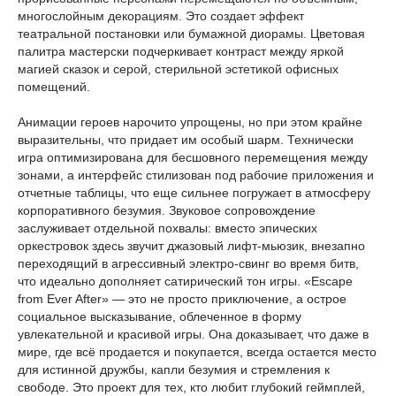
многослойным декорациям. Это создает эффект
театральной постановки или бумажной диорамы. Цветовая
палитра мастерски подчеркивает контраст между яркой
магией сказок и серой, стерильной эстетикой офисных
помещений.
Анимации героев нарочито упрощены, но при этом крайне
выразительны, что придает им особый шарм. Технически
игра оптимизирована для бесшовного перемещения между
зонами, а интерфейс стилизован под рабочие приложения и
отчетные таблицы, что еще сильнее погружает в атмосферу
корпоративного безумия. Звуковое сопровождение
заслуживает отдельной похвалы: вместо эпических
оркестровок здесь звучит джазовый лифт-мьюзик, внезапно
переходящий в агрессивный электро-свинг во время битв,
что идеально дополняет сатирический тон игры. «Escape
from Ever After» — это не просто приключение, а острое
социальное высказывание, облеченное в форму
увлекательной и красивой игры. Она доказывает, что даже в
мире, где всё продается и покупается, всегда остается место
для истинной дружбы, капли безумия и стремления к
свободе. Это проект для тех, кто любит глубокий геймплей,