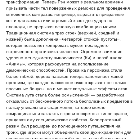
трансформации. Теперь Рэн может в реальном времени
призывать части тел поверженных демонов для проведения
мгновенных контратак: например, вырастить призрачные
когти для захвата или огромный хвост для удара по
площади, не прерывая основную комбинацию мечом.
Традиционная система трех стоек (верхней, средней и
нижней) была дополнена «четвертой стойкой пустоты»,
которая позволяет копировать мувсет последнего
встреченного противника-человека. Огромное внимание
уделено менеджменту выносливости (Ки) и новой шкале
«Анимы», которая расходуется на использование
демонических способностей. Прокачка персонажа стала
более гибкой: дерево навыков теперь напоминает живой
организм, где каждое вложенное очко открывает не только
пассивные бонусы, но и меняет визуальные эффекты атак.
Система лута стала более осмысленной — разработчики
отказались от бесконечного потока бесполезных предметов в
пользу уникального снаряжения, которое можно
«выращивать» и закалять в крови конкретных типов врагов,
придавая ему специфические свойства. Кооперативный
режим был расширен до полноценного путешествия на
троих, где игроки могут объединять свои духи-хранители для
проведения грандиозных «комбо-ульт», способных снести