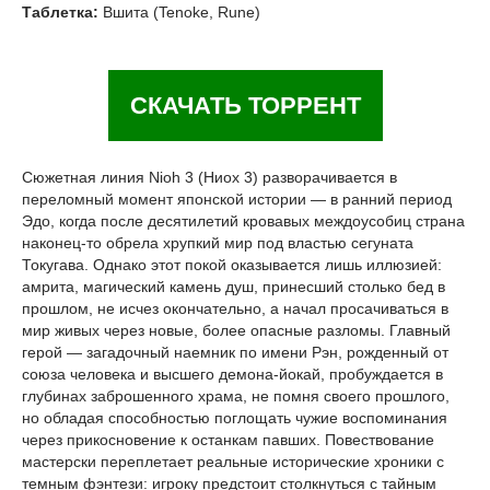
Таблетка:
Вшита (Tenoke, Rune)
СКАЧАТЬ ТОРРЕНТ
Сюжетная линия Nioh 3 (Ниох 3) разворачивается в
переломный момент японской истории — в ранний период
Эдо, когда после десятилетий кровавых междоусобиц страна
наконец-то обрела хрупкий мир под властью сегуната
Токугава. Однако этот покой оказывается лишь иллюзией:
амрита, магический камень душ, принесший столько бед в
прошлом, не исчез окончательно, а начал просачиваться в
мир живых через новые, более опасные разломы. Главный
герой — загадочный наемник по имени Рэн, рожденный от
союза человека и высшего демона-йокай, пробуждается в
глубинах заброшенного храма, не помня своего прошлого,
но обладая способностью поглощать чужие воспоминания
через прикосновение к останкам павших. Повествование
мастерски переплетает реальные исторические хроники с
темным фэнтези: игроку предстоит столкнуться с тайным