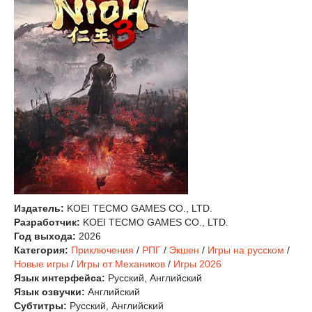
Издатель:
KOEI TECMO GAMES CO., LTD.
Разработчик:
KOEI TECMO GAMES CO., LTD.
Год выхода:
2026
Категория:
Приключения
/
РПГ
/
Экшен
/
Игры на русском
/
Новые игры
/
Игры от Механиков
/
Игры 2026
Язык интерфейса:
Русский, Английский
Язык озвучки:
Английский
Субтитры:
Русский, Английский