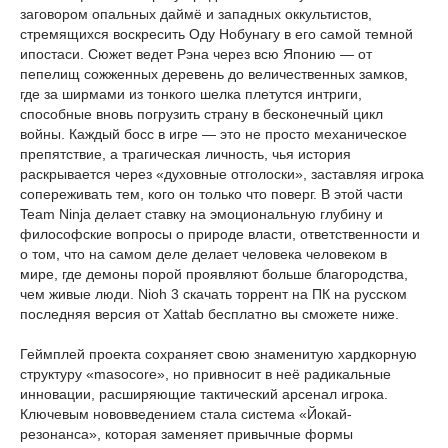
заговором опальных даймё и западных оккультистов,
стремящихся воскресить Оду Нобунагу в его самой темной
ипостаси. Сюжет ведет Рэна через всю Японию — от
пепелищ сожженных деревень до величественных замков,
где за ширмами из тонкого шелка плетутся интриги,
способные вновь погрузить страну в бесконечный цикл
войны. Каждый босс в игре — это не просто механическое
препятствие, а трагическая личность, чья история
раскрывается через «духовные отголоски», заставляя игрока
сопереживать тем, кого он только что поверг. В этой части
Team Ninja делает ставку на эмоциональную глубину и
философские вопросы о природе власти, ответственности и
о том, что на самом деле делает человека человеком в
мире, где демоны порой проявляют больше благородства,
чем живые люди. Nioh 3 скачать торрент на ПК на русском
последняя версия от Xattab бесплатно вы сможете ниже.
Геймплей проекта сохраняет свою знаменитую хардкорную
структуру «masocore», но привносит в неё радикальные
инновации, расширяющие тактический арсенал игрока.
Ключевым нововведением стала система «Йокай-
резонанса», которая заменяет привычные формы