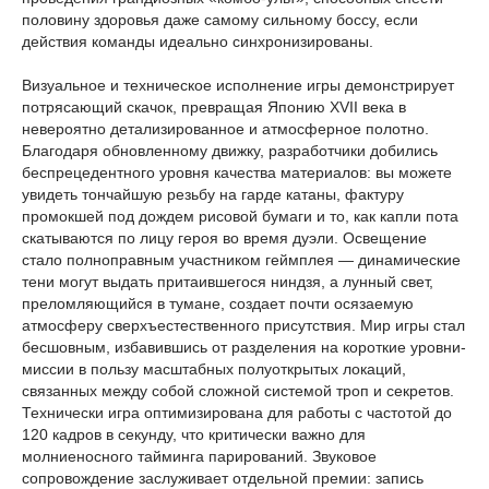
половину здоровья даже самому сильному боссу, если
действия команды идеально синхронизированы.
Визуальное и техническое исполнение игры демонстрирует
потрясающий скачок, превращая Японию XVII века в
невероятно детализированное и атмосферное полотно.
Благодаря обновленному движку, разработчики добились
беспрецедентного уровня качества материалов: вы можете
увидеть тончайшую резьбу на гарде катаны, фактуру
промокшей под дождем рисовой бумаги и то, как капли пота
скатываются по лицу героя во время дуэли. Освещение
стало полноправным участником геймплея — динамические
тени могут выдать притаившегося ниндзя, а лунный свет,
преломляющийся в тумане, создает почти осязаемую
атмосферу сверхъестественного присутствия. Мир игры стал
бесшовным, избавившись от разделения на короткие уровни-
миссии в пользу масштабных полуоткрытых локаций,
связанных между собой сложной системой троп и секретов.
Технически игра оптимизирована для работы с частотой до
120 кадров в секунду, что критически важно для
молниеносного тайминга парирований. Звуковое
сопровождение заслуживает отдельной премии: запись