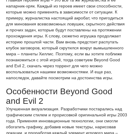
Главная героиня игры – это все та же журналистка и её
напарник-хряк. Каждый из героев имеет свои способности,
которые можно применять в зависимости от ситуации. К
примеру, журналистка настоящий акробат, что пригодиться
для минования всевозможных ловушек, скрытного действия
и прочих задач, которые будут поставлены на протяжении
прохождения игры. К слову, сюжетно игрушка продолжает
историю прошлой части. Вам вновь предстоит распутать
клубок заговоров, который скрутился вокруг вымышленного
мира – планеты Хиллис. Поэтому, если вы хотите поближе
познакомиться с этой игрой, тогда советуем Beyond Good
and Evil 2, скачать через торрент для чего можно
воспользоваться нашими возможностями. И еще раз,
напоследок, давайте посмотрим на достоинства игры.
Особенности Beyond Good
and Evil 2
Улучшенная визуализация. Разработчики постарались над
графическим стилем и прорисовкой оригинальной игры 2003
года. Применяя инновационные технологии, они смогли
обогатить графику, добавив новые текстуры, нарисовав
локации, и проработав каждый элемент игрового мира –