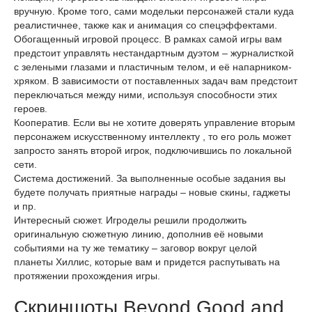
вручную. Кроме того, сами модельки персонажей стали куда
реалистичнее, также как и анимация со спецэффектами.
Обогащенный игровой процесс. В рамках самой игры вам
предстоит управлять нестандартным дуэтом – журналисткой
с зелеными глазами и пластичным телом, и её напарником-
хряком. В зависимости от поставленных задач вам предстоит
переключаться между ними, используя способности этих
героев.
Кооператив. Если вы не хотите доверять управление вторым
персонажем искусственному интеллекту , то его роль может
запросто занять второй игрок, подключившись по локальной
сети.
Система достижений. За выполненные особые задания вы
будете получать приятные награды – новые скины, гаджеты
и пр.
Интересный сюжет. Игроделы решили продолжить
оригинальную сюжетную линию, дополнив её новыми
событиями на ту же тематику – заговор вокруг целой
планеты Хиллис, которые вам и придется распутывать на
протяжении прохождения игры.
Скриншоты Beyond Good and