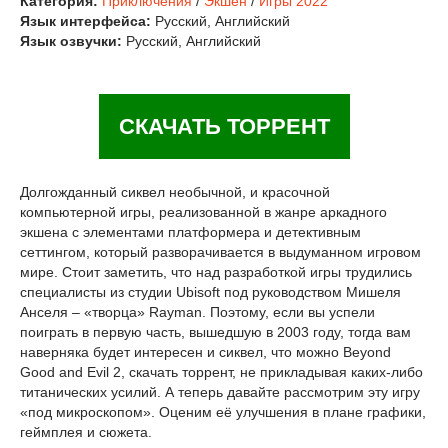
Категория:
Приключения
/
Экшен
/
Игры 2022
Язык интерфейса:
Русский, Английский
Язык озвучки:
Русский, Английский
СКАЧАТЬ ТОРРЕНТ
Долгожданный сиквел необычной, и красочной
компьютерной игры, реализованной в жанре аркадного
экшена с элементами платформера и детективным
сеттингом, который разворачивается в выдуманном игровом
мире. Стоит заметить, что над разработкой игры трудились
специалисты из студии Ubisoft под руководством Мишеля
Анселя – «творца» Rayman. Поэтому, если вы успели
поиграть в первую часть, вышедшую в 2003 году, тогда вам
наверняка будет интересен и сиквел, что можно Beyond
Good and Evil 2, скачать торрент, не прикладывая каких-либо
титанических усилий. А теперь давайте рассмотрим эту игру
«под микроскопом». Оценим её улучшения в плане графики,
геймплея и сюжета.