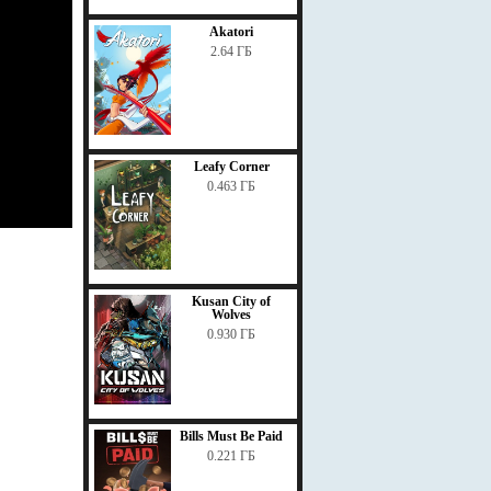
Akatori
2.64 ГБ
Leafy Corner
0.463 ГБ
Kusan City of
Wolves
0.930 ГБ
Bills Must Be Paid
0.221 ГБ