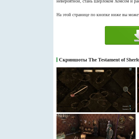
невероятной, стань Шерлоком Хомсом и расп
На этой странице по кнопке ниже вы можете
Скриншоты The Testament of Sherl