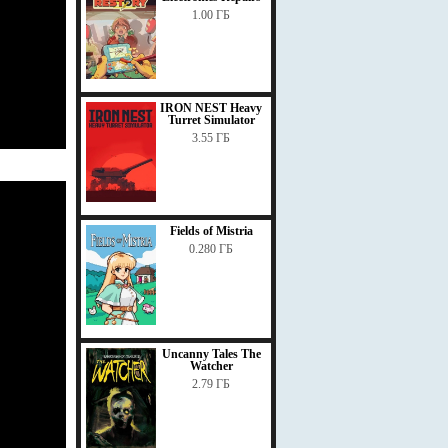
1.00 ГБ
IRON NEST Heavy
Turret Simulator
3.55 ГБ
Fields of Mistria
0.280 ГБ
Uncanny Tales The
Watcher
2.79 ГБ