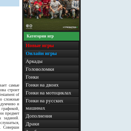
Категории игр
Новые игры
Онлайн игры
Аркады
Головоломки
Гонки
Гонки на двоих
вает самые
ова строит
Гонки на мотоциклах
estament of
но сложные
Гонки на русских
вдумчиво и
машинах
 графикой,
ин предмет
Дополнения
х заданий.
слушаться,
Драки
я. Соверши