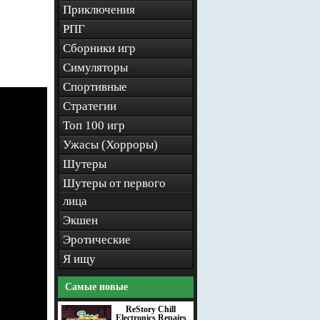
Приключения
РПГ
Сборники игр
Симуляторы
Спортивные
Стратегии
Топ 100 игр
Ужасы (Хорроры)
Шутеры
Шутеры от первого
лица
Экшен
Эротические
Я ищу
Самые новые
ReStory Chill
Electronics Repairs