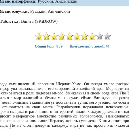
Язык интерфейса:
Русский, Английский
Язык озвучки:
Русский, Английский
Таблетка:
Вшита (SKiDROW)
Общий балл: 8 . 9
Проголосовало людей: 40
 роде вымышленный персонаж Шерлок Хомс. Он всегда умело раскры
з фортуна оказалась не на его стороне. Его злейший враг Мориарти сн
становиться в роли подозреваемого. Уникальная в своем роде игра The T
узиться в мир иллюзий и обмана можно уже сейчас. Вас ждут невероят
й невыполнимые задания могут поставить в тупик кого угодно, но если 
 становиться на свои места. Разработчики порадовали невероятной
в роли сыщика играть намного интересней, видно каждую деталь и ни од
дносит невероятное множество различных головоломок, замысловаты
никают в игре и помогают Шерлоку понять суть дела. К ним стоит при
ещи. Но не стоит доверять каждому, игра не так проста как кажетс