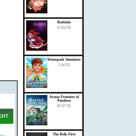
Rubinite
0.553 ГБ
Waterpark Simulator
2.34 ГБ
Avatar Frontiers of
Pandora
87.07 ГБ
ЕНТ
The Relic First
айл