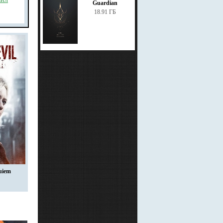
Guardian
18.91 ГБ
uiem