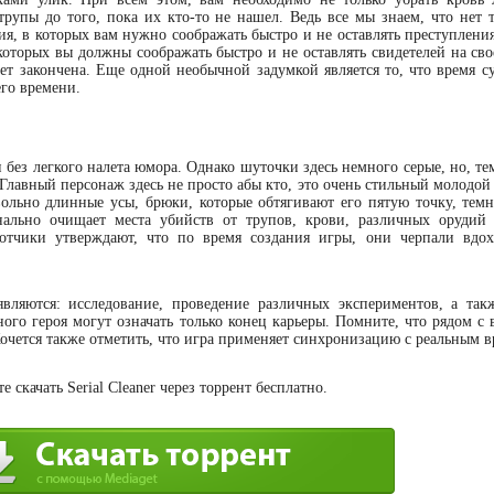
трупы до того, пока их кто-то не нашел. Ведь все мы знаем, что нет т
ия, в которых вам нужно соображать быстро и не оставлять преступлени
которых вы должны соображать быстро и не оставлять свидетелей на сво
дет закончена. Еще одной необычной задумкой является то, что время с
го времени.
и без легкого налета юмора. Однако шуточки здесь немного серые, но, те
. Главный персонаж здесь не просто абы кто, это очень стильный молодо
вольно длинные усы, брюки, которые обтягивают его пятую точку, темн
нально очищает места убийств от трупов, крови, различных орудий
ботчики утверждают, что по время создания игры, они черпали вдо
являются: исследование, проведение различных экспериментов, а так
ого героя могут означать только конец карьеры. Помните, что рядом с 
Хочется также отметить, что игра применяет синхронизацию с реальным 
скачать Serial Cleaner через торрент бесплатно.