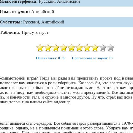
Язык интерфейса:
Русский, Английский
Язык озвучки:
Английский
Субтитры:
Русский, Английский
Таблетка:
Присутствует
Общий балл: 8 . 6
Проголосовало людей: 13
компьютерной игры? Тогда мы рады вам представить проект под назван
 позволяет вам оказаться в роли уборщика. Казалось бы, что все это скуч
такого жанры игры бывают крайне неожиданными. На этот раз вам пр
цах или в лесу, вам необходимо чистить места преступлений. Все мы зна
овь, и конечности тела, и оружие и многое другое. Ну что, страх вас пока
качать торрент на нашем сайте видеоигр.
aner является стелс-аркадой. Все события здесь разворачиваются в 1970-х
борщика, однако, не в привычном понимании этого слова. Убирать вам н
ками улик. При всем этом, вам необходимо не только убрать кровь