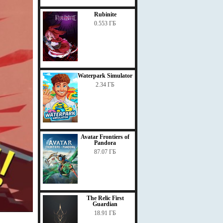
Rubinite
0.553 ГБ
Waterpark Simulator
2.34 ГБ
Avatar Frontiers of
Pandora
87.07 ГБ
The Relic First
Guardian
18.91 ГБ