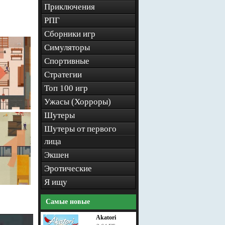
Приключения
РПГ
Сборники игр
Симуляторы
Спортивные
Стратегии
Топ 100 игр
Ужасы (Хорроры)
Шутеры
Шутеры от первого
лица
Экшен
Эротические
Я ищу
Самые новые
Akatori