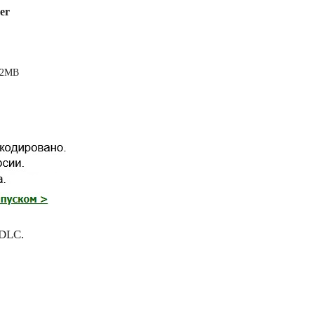
er
512MB
 DLC.