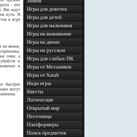
Зомби
рупа - нет
Игры для девочек
я. Вас ждут
ем пути. В
Игры для детей
уток в игре
Игры для мальчиков
Игры на выживание
Игры на двоих
м не менее,
Игры на русском
й парнишка,
ые очки, а
Игры для слабых ПК
 убийств и
хновение и
Игры от Механиков
Игры от Xatab
Инди игры
же быстрое
вами могут
Квесты
временем.
Логические
Открытый мир
Песочница
Платформеры
Поиск предметов