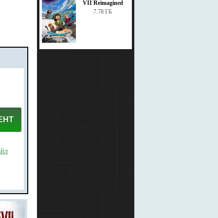
VII Reimagined
7.78 ГБ
ЕНТ
айл