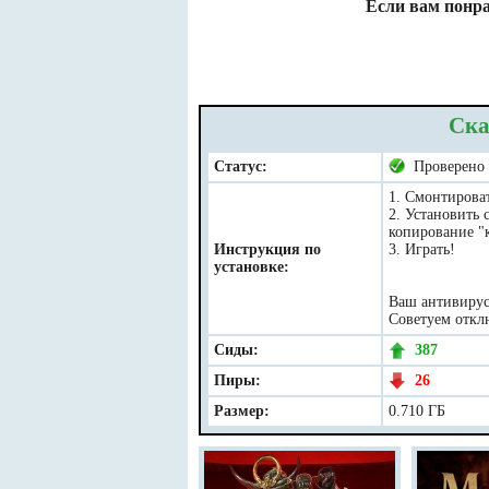
Если вам понра
Ска
Статус:
Проверено
1. Смонтироват
2. Установить 
копирование "к
Инструкция по
3. Играть!
установке:
Ваш антивирус 
Советуем отклю
Сиды:
387
Пиры:
26
Размер:
0.710 ГБ