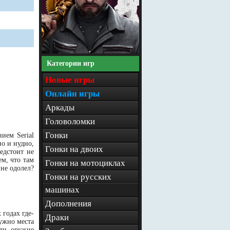
Категории игр
Новые игры
Онлайн игры
Аркады
Головоломки
Гонки
ием Serial
но и нудно,
Гонки на двоих
едстоит не
ем, что там
Гонки на мотоциклах
 не одолел?
Гонки на русских
машинах
Дополнения
 годах где-
Драки
ужно места
 ли оружие