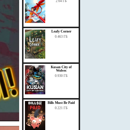
2.64 ГБ
Leafy Corner
0.463 ГБ
Kusan City of
Wolves
0.930 ГБ
Bills Must Be Paid
0.221 ГБ