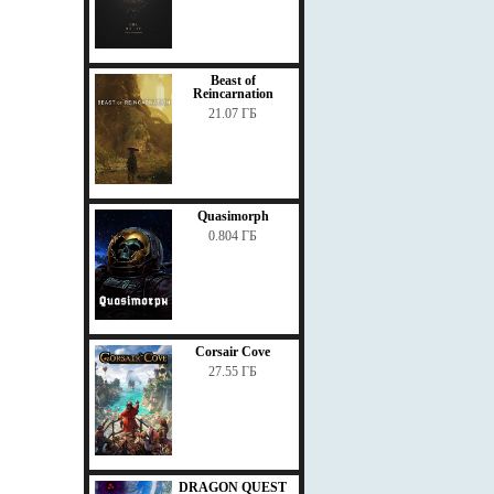
Beast of
Reincarnation
21.07 ГБ
Quasimorph
0.804 ГБ
Corsair Cove
27.55 ГБ
DRAGON QUEST