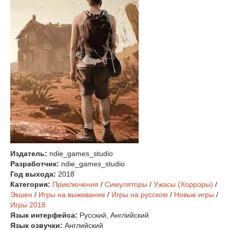
Издатель:
ndie_games_studio
Разработчик:
ndie_games_studio
Год выхода:
2018
Категория:
Приключения
/
Симуляторы
/
Ужасы (Хорроры)
/
Экшен
/
Игры на выживание
/
Игры на русском
/
Новые игры
/
Игры 2018
Язык интерфейса:
Русский, Английский
Язык озвучки:
Английский