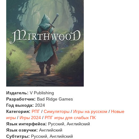
Издатель:
V Publishing
Разработчик:
Bad Ridge Games
Год выхода:
2024
Категория:
РПГ
/
Симуляторы
/
Игры на русском
/
Новые
игры
/
Игры 2024
/
РПГ игры для слабых ПК
Язык интерфейса:
Русский, Английский
Язык озвучки:
Английский
Субтитры:
Русский, Английский