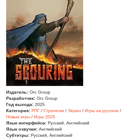
Издатель:
Orc Group
Разработчик:
Orc Group
Год выхода:
2025
Категория:
РПГ
/
Стратегии
/
Экшен
/
Игры на русском
/
Новые игры
/
Игры 2025
Язык интерфейса:
Русский, Английский
Язык озвучки:
Английский
Субтитры:
Русский, Английский