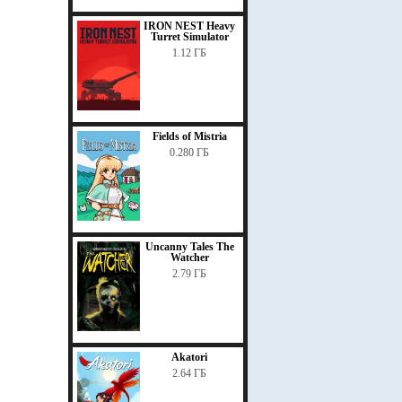
IRON NEST Heavy
Turret Simulator
1.12 ГБ
Fields of Mistria
0.280 ГБ
Uncanny Tales The
Watcher
2.79 ГБ
Akatori
2.64 ГБ