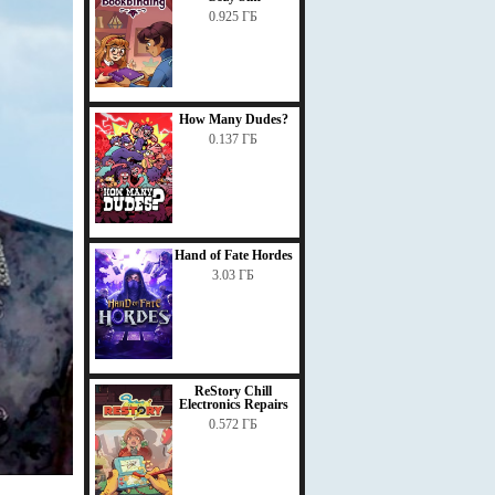
0.925 ГБ
How Many Dudes?
0.137 ГБ
Hand of Fate Hordes
3.03 ГБ
ReStory Chill
Electronics Repairs
0.572 ГБ