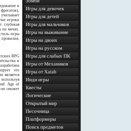
Зомби
ледование и
Игры для девочек
фрегатов),
 учитывает
Игры для детей
уше игроки
Игры для мальчиков
т глубокая
х на мечах.
Игры на выживание
 стиль игры
 провизия,
Игры на двоих
Игры на русском
Игры для слабых ПК
ратских RPG
тельства и
Игры от Механиков
разработана
ирует это
Игры от Xatab
m является
Инди игры
используя
nd: Age of
Квесты
о он сможет
Логические
Открытый мир
Песочница
Платформеры
Поиск предметов