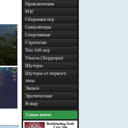
Приключения
РПГ
Сборники игр
Симуляторы
Спортивные
Стратегии
Топ 100 игр
Ужасы (Хорроры)
Шутеры
Шутеры от первого
лица
Экшен
Эротические
Я ищу
Самые новые
Bookbinding Dark
Cozy Sim