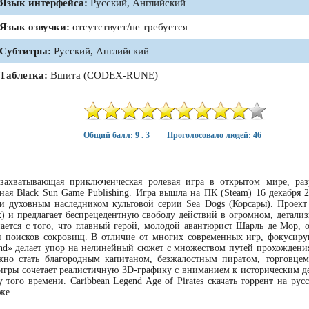
Язык интерфейса:
Русский, Английский
Язык озвучки:
отсутствует/не требуется
Субтитры:
Русский, Английский
Таблетка:
Вшита (CODEX-RUNE)
Общий балл: 9 . 3
Проголосовало людей: 46
 захватывающая приключенческая ролевая игра в открытом мире, раз
ая Black Sun Game Publishing. Игра вышла на ПК (Steam) 16 декабря 2
 духовным наследником культовой серии Sea Dogs (Корсары). Проект
ек) и предлагает беспрецедентную свободу действий в огромном, детали
ется с того, что главный герой, молодой авантюрист Шарль де Мор, о
и поисков сокровищ. В отличие от многих современных игр, фокусир
end» делает упор на нелинейный сюжет с множеством путей прохождени
но стать благородным капитаном, безжалостным пиратом, торговце
 игры сочетает реалистичную 3D-графику с вниманием к историческим де
того времени. Caribbean Legend Age of Pirates скачать торрент на рус
же.