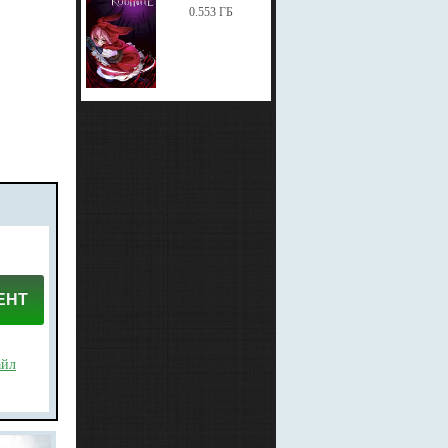
0.553 ГБ
ЕНТ
айл