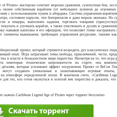
 of Pirates» мастерски сочетает морские сражения, сухопутные бои, исс
ть своим собственным кораблем (от небольших шлюпов до огромных 
алиях с использованием пушек и абордажа. Система управления кораблем
етра, состояние парусов, тип боеприпасов и даже мораль экипажа. На с
нгли и пещеры, выполнять задания, торговать товарами (присутствуе
 покупать и улучшать корабли, а также участвовать в дуэлях и сражения
чку навыков капитана и его офицеров, что позволяет тонко настраивать
уют элементы выживания, требующие управления ресурсами, такими как
 амбициозный проект, который стремится возродить дух классических пи
ающий опыт. Игра затрагивает темы свободы, приключений, чести, преда
ства и власти в безжалостном мире пиратства. Несмотря на то, что игра 
ь некоторые технические шероховатости на старте, она компенс
деталям, которые усиливают эффект погружения. Проект от ReCon Tea
и могут создавать уникальные и захватывающие игровые опыты, 
на атмосфере определенной эпохи. В конечном счете, «Caribbean Lege
 для тех, кто готов окунуться в золотой век пиратства и доказать, чт
скачать Caribbean Legend Age of Pirates через торрент бесплатно.