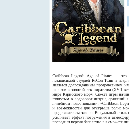
Caribbean Legend: Age of Pirates — это
независимой студией ReCon Team и изданн
является долгожданным продолжением или
игроков в золотой век пиратства (XVII в
мире Карибского моря. Сюжет игры начина
втянутым в водоворот интриг, сражений 
линейном повествовании, «Caribbean Leg
и возможностей для отыгрыша роли: мож
представителем закона. Визуальный стиль
усиливает эффект погружения в атмосферу 
последняя версия бесплатно вы сможете ни