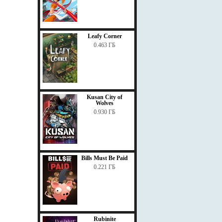
Leafy Corner
0.463 ГБ
Kusan City of
Wolves
0.930 ГБ
Bills Must Be Paid
0.221 ГБ
Rubinite