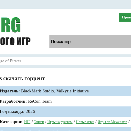
Прав
e of Pirates
es скачать торрент
Издатель:
BlackMark Studio, Valkyrie Initiative
Разработчик:
ReCon Team
Год выхода:
2026
Категория:
/
/
/
/
/
РПГ
Экшен
Игры на русском
Новые игры
Игры от Механиков