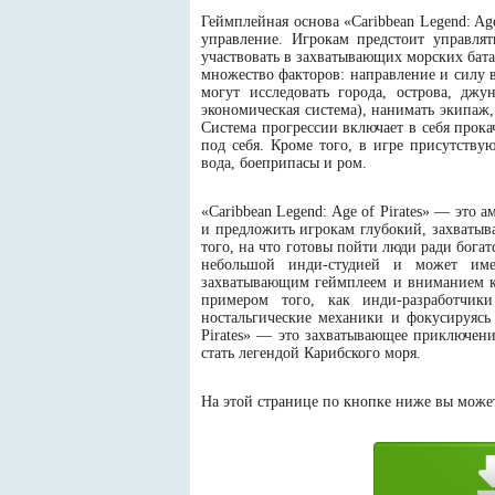
Геймплейная основа «Caribbean Legend: Age
управление. Игрокам предстоит управля
участвовать в захватывающих морских бат
множество факторов: направление и силу в
могут исследовать города, острова, джу
экономическая система), нанимать экипаж,
Система прогрессии включает в себя прока
под себя. Кроме того, в игре присутств
вода, боеприпасы и ром.
«Caribbean Legend: Age of Pirates» — это
и предложить игрокам глубокий, захватыв
того, на что готовы пойти люди ради богат
небольшой инди-студией и может имет
захватывающим геймплеем и вниманием к 
примером того, как инди-разработчик
ностальгические механики и фокусируясь 
Pirates» — это захватывающее приключение
стать легендой Карибского моря.
На этой странице по кнопке ниже вы можете 