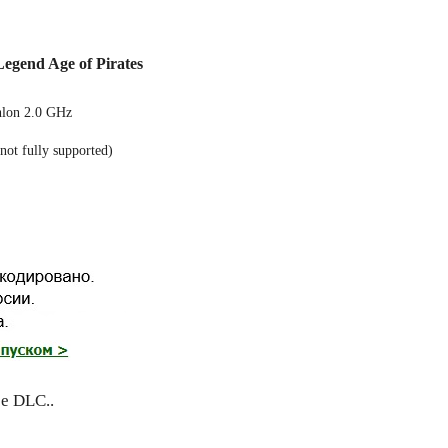
gend Age of Pirates
hlon 2.0 GHz
ot fully supported)
се DLC..