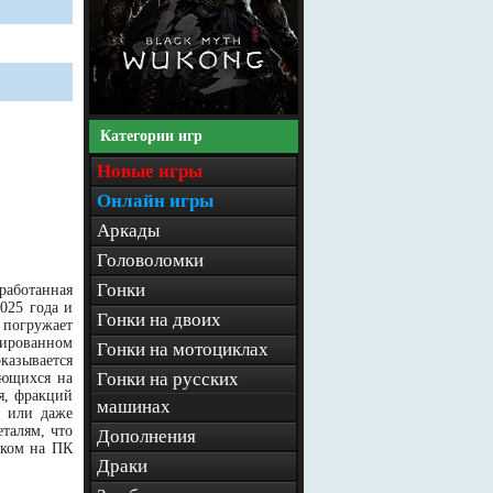
Категории игр
Новые игры
Онлайн игры
Аркады
Головоломки
Гонки
работанная
025 года и
Гонки на двоих
 погружает
зированном
Гонки на мотоциклах
казывается
Гонки на русских
ующихся на
я, фракций
машинах
м или даже
талям, что
Дополнения
ском на ПК
Драки