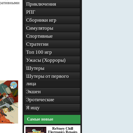
оративными
Приключения
РПГ
Сборники игр
Симуляторы
Спортивные
Стратегии
Топ 100 игр
Ужасы (Хорроры)
Шутеры
Шутеры от первого
лица
Экшен
Эротические
Я ищу
Самые новые
ReStory Chill
Electronics Repairs