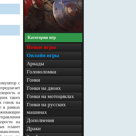
Категории игр
Новые игры
Онлайн игры
Аркады
Головоломки
Гонки
имулятор с
Гонки на двоих
 предлагает
скорость и
Гонки на мотоциклах
дник таких
х гонок на
Гонки на русских
е в рамках
машинах
ерживающие
управления
Дополнения
корости на
ых планет
Драки
 мышления,