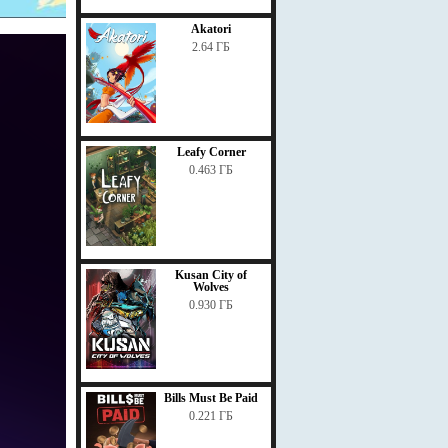
Akatori
2.64 ГБ
Leafy Corner
0.463 ГБ
Kusan City of
Wolves
0.930 ГБ
Bills Must Be Paid
0.221 ГБ