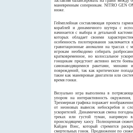
заставляя балансировать на грани между
маневренным соперникам. NITRO GEN OMEG
ниже.
Геймплейная составляющая проекта гармо
кораблей и динамичного шутера с испо
начинается с выбора и детальной кастоми
которых обладает своими характерист
особенность пилотирования заключается
гравитационные аномалии на трассах с 
игрокам необходимо собирать разбросан
кратковременное, но колоссальное ускор
гонщикам предстоит активно вести боев
самонаводящимися ракетами, минами 
повреждений, так как критические попад
такие как маневровые двигатели или систе
время гонки.
Визуально игра выполнена в потрясающе
упором на интерактивность окружения,
Трехмерная графика поражает воображени
от неоновых вывесок небоскребов и с
ускорителей. Динамическая смена погодны
треках или густой туман, напрямую в
происходящему хаосу. Полноценная сюжет
Кайден Вэнс, который стремится раскр
смертельных гонок. Продвижение по сюже