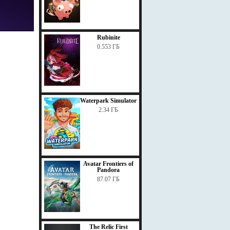
Rubinite
0.553 ГБ
Waterpark Simulator
2.34 ГБ
Avatar Frontiers of
Pandora
87.07 ГБ
The Relic First