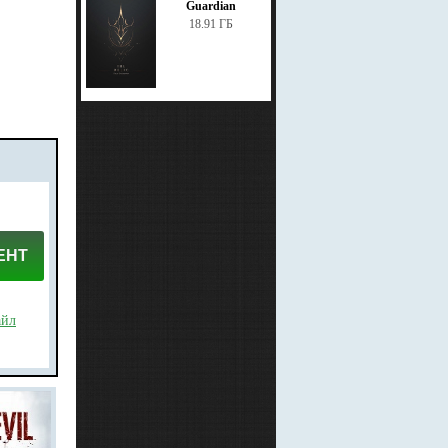
Guardian
18.91 ГБ
ЕНТ
айл