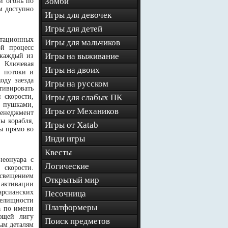
Зомби
й огонь по
м доступно
Игры для девочек
Игры для детей
итационных
Игры для мальчиков
ой процесс
Игры на выживание
 каждый из
 Ключевая
Игры на двоих
е потоки и
оду заезда
Игры на русском
тивировать
 скорости,
Игры для слабых ПК
и пушками,
Игры от Механиков
енеджмент
ы корабля,
Игры от Xatab
ы прямо во
Инди игры
Квесты
неонуара с
Логические
 скорости.
освещением
Открытый мир
активации
арсианских
Песочница
елищности
Платформеры
а по имени
ющей лигу
Поиск предметов
ым деталям