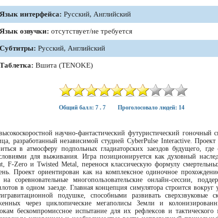
Язык интерфейса:
Русский, Английский
Язык озвучки:
отсутствует/не требуется
Субтитры:
Русский, Английский
Таблетка:
Вшита (TENOKE)
Общий балл: 7 . 7
Проголосовало людей: 14
сокоскоростной научно-фантастический футуристический гоночный с
ца, разработанный независимой студией CyberPulse Interactive. Проект
ться в атмосферу подпольных гладиаторских заездов будущего, где 
словиями для выживания. Игра позиционируется как духовный насле
, F-Zero и Twisted Metal, перенося классическую формулу смертельны
ень. Проект ориентирован как на комплексное одиночное прохождени
 на соревновательные многопользовательские онлайн-сессии, подд
лотов в одном заезде. Главная концепция симулятора строится вокруг 
игравитационной подушке, способными развивать сверхзвуковые с
женных через циклопические мегаполисы Земли и колонизированн
рокам бескомпромиссное испытание для их рефлексов и тактического