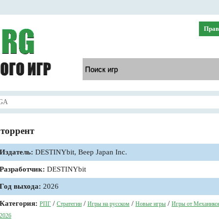
Прав
GA
торрент
Издатель:
DESTINYbit, Beep Japan Inc.
Разработчик:
DESTINYbit
Год выхода:
2026
Категория:
/
/
/
/
РПГ
Стратегии
Игры на русском
Новые игры
Игры от Механико
2026