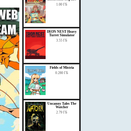
1.00 ГБ
IRON NEST Heavy
Turret Simulator
3.55 ГБ
Fields of Mistria
0.280 ГБ
Uncanny Tales The
Watcher
2.79 ГБ