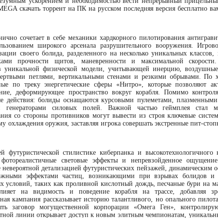
 безумным ускорением и необходимостью вести непрерывный прицельны
A скачать торрент на ПК на русском последняя версия бесплатно ва
нично сочетает в себе механики хардкорного пилотирования антиграв
льзованием широкого арсенала разрушительного вооружения. Игров
зации своего болида, разделенного на несколько уникальных классов,
иками прочности щитов, маневренности и максимальной скорости.
 в уникальной физической модели, учитывающей инерцию, воздушны
мертвыми петлями, вертикальными стенами и резкими обрывами. По х
ные по треку энергетические сферы «Нитро», которые позволяют ак
ение, деформирующее пространство вокруг корабля. Помимо контроля
ые действия: болиды оснащаются курсовыми пулеметами, плазменным
и генераторами силовых полей. Важной частью геймплея стал м
ания со стороны противников могут вывести из строя ключевые систем
му охлаждения оружия, заставляя игрока совершать экстренные пит-стоп
й футуристической стилистике киберпанка и высокотехнологичного 
 фотореалистичные световые эффекты и непревзойденное ощущение
е невероятной детализацией футуристических пейзажей, динамическим 
ложными эффектами частиц, возникающими при взрывах болидов и 
х условий, таких как проливной кислотный дождь, песчаные бури на м
лияет на видимость и поведение корабля на трассе, добавляя зр
ная кампания рассказывает историю талантливого, но опального пилот
ыть заговор могущественной корпорации «Омега Ген», контролиру
тной линии открывает доступ к новым элитным чемпионатам, уникальн