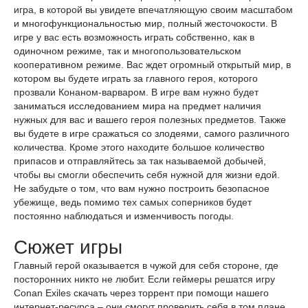
игра, в которой вы увидете впечатляющую своим масштабом
и многофункциональностью мир, полный жесточокости. В
игре у вас есть возможность играть собственно, как в
одиночном режиме, так и многопользовательском
кооперативном режиме. Вас ждет огромный открытый мир, в
котором вы будете играть за главного героя, которого
прозвали Конаном-варваром. В игре вам нужно будет
заниматься исследованием мира на предмет наличия
нужных для вас и вашего героя полезных предметов. Также
вы будете в игре сражаться со злодеями, самого различного
количества. Кроме этого находите большое количество
припасов и отправляйтесь за так называемой добычей,
чтобы вы смогли обеспечить себя нужной для жизни едой.
Не забудьте о том, что вам нужно построить безопасное
убежище, ведь помимо тех самых соперников будет
постоянно наблюдаться и изменчивость погоды.
Сюжет игры
Главный герой оказывается в чужой для себя стороне, где
посторонних никто не любит. Если геймеры решатся игру
Conan Exiles скачать через торрент при помощи нашего
интернет-ресурса – они смогут проверить себя в том плане,