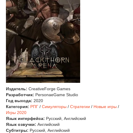
Издатель:
CreativeForge Games
Разработчик:
PersonaeGame Studio
Год выхода:
2020
Категория:
РПГ
/
Симуляторы
/
Стратегии
/
Новые игры
/
Игры 2020
Язык интерфейса:
Русский, Английский
Язык озвучки:
Английский
Субтитры:
Русский, Английский