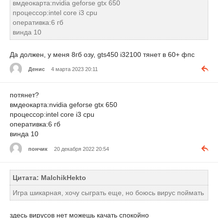
вмдеокарта:nvidia geforse gtx 650
процессор:intel core i3 cpu
оперативка:6 гб
винда 10
Да должен, у меня 8гб озу, gts450 i32100 тянет в 60+ фпс
Денис
4 марта 2023 20:11
потянет?
вмдеокарта:nvidia geforse gtx 650
процессор:intel core i3 cpu
оперативка:6 гб
винда 10
пончик
20 декабря 2022 20:54
Цитата: MalchikHekto
Игра шикарная, хочу сыграть еще, но боюсь вирус поймать
здесь вирусов нет можешь качать спокойно