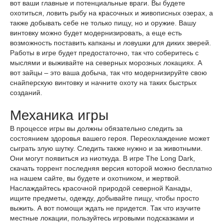
вот ваши главные и потенциальные враги. Вы будете
охотиться, ловить рыбу на красочных и живописных озерах, а
также добывать себе не только пищу, но и оружие. Вашу
винтовку можно будет модернизировать, а еще есть
возможность поставить капканы и ловушки для диких зверей.
Работы в игре будет предостаточно, так что соберитесь с
мыслями и выживайте на северных морозных локациях. А
вот зайцы – это ваша добыча, так что модернизируйте свою
снайперскую винтовку и начните охоту на таких быстрых
созданий.
Механика игры
В процессе игры вы должны обязательно следить за
состоянием здоровья вашего героя. Переохлаждение может
сыграть злую шутку. Следить также нужно и за животными.
Они могут появиться из ниоткуда. В игре The Long Dark,
скачать торрент последняя версия которой можно бесплатно
на нашем сайте, вы будете и охотником, и жертвой.
Наслаждайтесь красочной природой северной Канады,
ищите предметы, одежду, добывайте пищу, чтобы просто
выжить. А вот помощи ждать не придется. Так что изучите
местные локации, пользуйтесь игровыми подсказками и