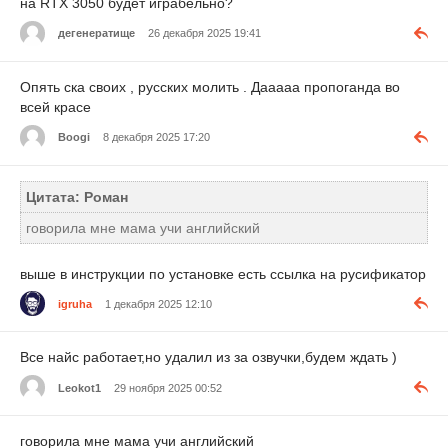
на RTX 3050 будет играбельно?
дегенератище
26 декабря 2025 19:41
Опять ска своих , русских молить . Дааааа пропоганда во
всей красе
Boogi
8 декабря 2025 17:20
Цитата: Роман
говорила мне мама учи английский
выше в инструкции по установке есть ссылка на русификатор
igruha
1 декабря 2025 12:10
Все найс работает,но удалил из за озвучки,будем ждать )
Leokot1
29 ноября 2025 00:52
говорила мне мама учи английский