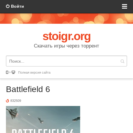
Войти
stoigr.org
Скачать игры через торрент
Полная версия сайта
Battlefield 6
832509