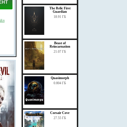
ЕНТ
The Relic First
Guardian
18.91 ГБ
айл
Beast of
Reincarnation
21.07 ГБ
Quasimorph
0.804 ГБ
Corsair Cove
27.55 ГБ