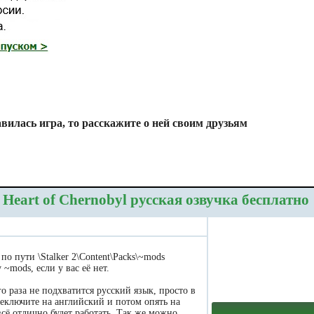
вилась игра, то расскажите о ней своим друзьям
eart of Chernobyl русская озвучка бесплатно
по пути \Stalker 2\Content\Packs\~mods
 ~mods, если у вас её нет.
го раза не подхватится русский язык, просто в
еключите на английский и потом опять на
сё отлично будет работать. Так же можно