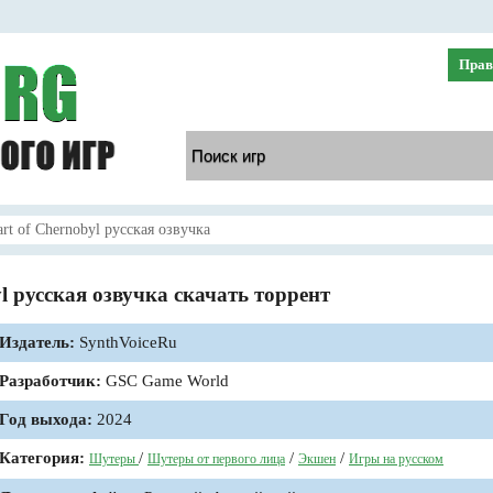
Прав
t of Chernobyl русская озвучка
 русская озвучка скачать торрент
Издатель:
SynthVoiceRu
Разработчик:
GSC Game World
Год выхода:
2024
Категория:
/
/
/
Шутеры
Шутеры от первого лица
Экшен
Игры на русском