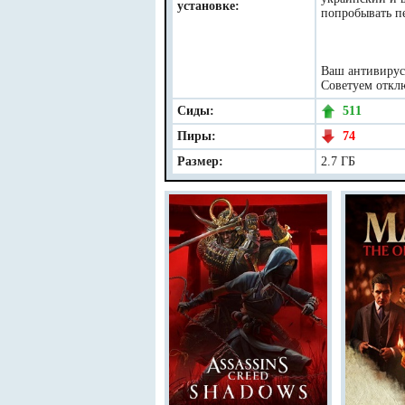
установке:
попробывать пе
Ваш антивирус 
Советуем отклю
Сиды:
511
Пиры:
74
Размер:
2.7 ГБ