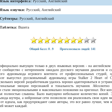
Язык интерфейса:
Русский, Английский
Язык озвучки:
Русский, Английский
Субтитры:
Русский, Английский
Таблетка:
Вшита
Общий балл: 8 . 9
Проголосовало людей: 141
л официально выпущен только в двух языковых версиях - на английском 
ое сообщество с нетерпением ожидало русского звучания диалогов и с
ного аудиовыхода игрового контента от профессиональных студий, 
icer выпустил русскоязычный аудиовыход игры Stalker 2 Heart of C
скольких версий разработчикам удалось хорошо адаптироваться и устран
гинальные эмоции персонажей и тональность звучания. Абсолютно 
и стали эмоциональными и максимально похожими на оригинал. Все коп
at полностью слышны. Было выпущено небольшое количество копий. 
ыхода шутера, а нейронные сети позволили им реализовать свои идеи ме
к от идеала, как предупреждают сами авторы, это все равно лучше, чем 
ией может каждый.