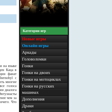
Категории игр
Новые игры
Онлайн игры
Аркады
Головоломки
Гонки
и на языке
цен Каца в
Гонки на двоих
один фанат
hernobyl с
Гонки на мотоциклах
ить многие
Гонки на русских
все голоса
ии диалога
машинах
Энтузиасты
нее чем за
Дополнения
ничего. Что
Драки