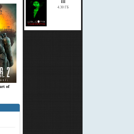
III
4.30 ГБ
rt of