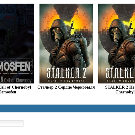
Call of Chernobyl
Сталкер 2 Сердце Чернобыля
STALKER 2 Hea
Demosfen
Chernobyl