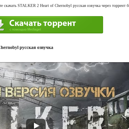
 скачать STALKER 2 Heart of Chernobyl русская озвучка через торрент б
hernobyl русская озвучка