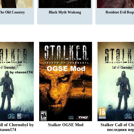
The Old Country
Black Myth Wukong
Resident Evil Req
ll of Chernobyl by
Stalker OGSE Mod
Stalker Call of C
stason174
последняя ве