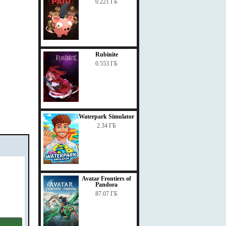
0.221 ГБ
Rubinite
0.553 ГБ
Waterpark Simulator
2.34 ГБ
Avatar Frontiers of
Pandora
87.07 ГБ