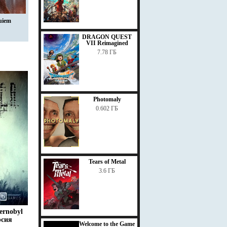
uiem
DRAGON QUEST
VII Reimagined
7.78 ГБ
Photomaly
0.602 ГБ
Tears of Metal
3.6 ГБ
hernobyl
рсия
Welcome to the Game