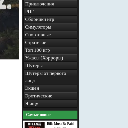
Приключения
РПГ
Сборники игр
Симуляторы
Спортивные
Стратегии
Топ 100 игр
Ужасы (Хорроры)
Шутеры
Шутеры от первого
лица
Экшен
Эротические
Я ищу
Самые новые
Bills Must Be Paid