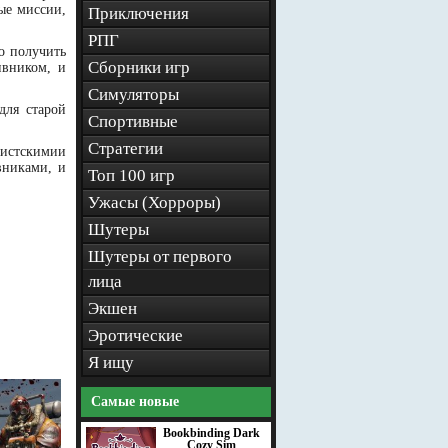
ые миссии,
Приключения
РПГ
о получить
Сборники игр
ивником, и
Симуляторы
для старой
Спортивные
Стратегии
шистскимии
вниками, и
Топ 100 игр
Ужасы (Хорроры)
Шутеры
Шутеры от первого
лица
Экшен
Эротические
Я ищу
Самые новые
Bookbinding Dark
Cozy Sim