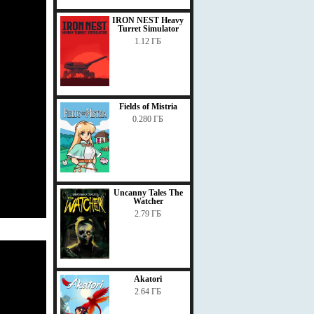
IRON NEST Heavy
Turret Simulator
1.12 ГБ
Fields of Mistria
0.280 ГБ
Uncanny Tales The
Watcher
2.79 ГБ
Akatori
2.64 ГБ