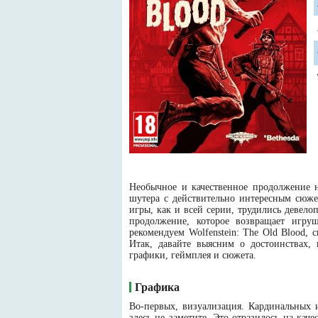
Необычное и качественное продолжение 
шутера с действительно интересным сюже
игры, как и всей серии, трудились девело
продолжение, которое возвращает игру
рекомендуем Wolfenstein: The Old Blood, 
Итак, давайте выясним о достоинствах,
графики, геймплея и сюжета.
Графика
Во-первых, визуализация. Кардинальных 
здесь не заметите. Это отразилось на кач