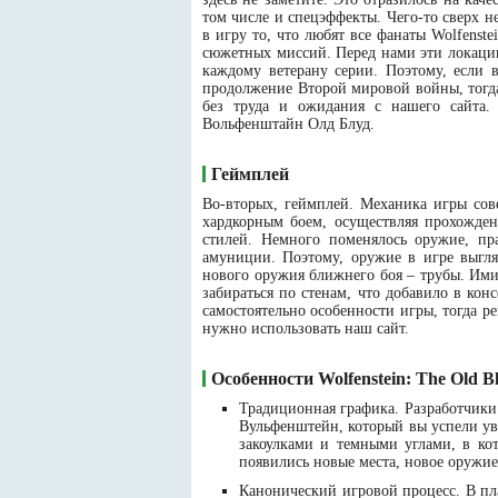
том числе и спецэффекты. Чего-то сверх н
в игру то, что любят все фанаты Wolfenst
сюжетных миссий. Перед нами эти локации
каждому ветерану серии. Поэтому, если 
продолжение Второй мировой войны, тогда 
без труда и ожидания с нашего сайта.
Вольфенштайн Олд Блуд.
Геймплей
Во-вторых, геймплей. Механика игры сов
хардкорным боем, осуществляя прохожден
стилей. Немного поменялось оружие, пр
амуниции. Поэтому, оружие в игре выгл
нового оружия ближнего боя – трубы. Ими
забираться по стенам, что добавило в ко
самостоятельно особенности игры, тогда ре
нужно использовать наш сайт.
Особенности Wolfenstein: The Old B
Традиционная графика. Разработчики 
Вульфенштейн, который вы успели у
закоулками и темными углами, в ко
появились новые места, новое оружи
Канонический игровой процесс. В пл