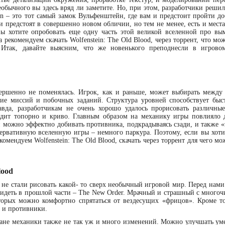
еобычного вы здесь вряд ли заметите. Но, при этом, разработчики реши
ein – это тот самый замок Вульфенштейн, где вам и предстоит пройти д
 предстоят в совершенно новом обличии, но тем не менее, есть и места
вы хотите опробовать еще одну часть этой великой вселенной про в
рекомендуем скачать Wolfenstein: The Old Blood, через торрент, что мо
 Итак, давайте выясним, что же новенького преподнесли в игрово
ершенно не поменялась. Игрок, как и раньше, может выбирать между 
ие миссий и побочных заданий. Структура уровней способствует быс
авда, разработчикам не очень хорошо удалось прорисовать различны
ядит топорно и криво. Главным образом на механику игры повлияло 
 можно эффектно добивать противника, подкрадываясь сзади, и также «
нсервативную вселенную игры – немного паркура. Поэтому, если вы хоти
комендуем Wolfenstein: The Old Blood, скачать через торрент для чего м
lood
не стали рисовать какой- то сверх необычный игровой мир. Перед нами 
видеть в прошлой части – The New Order. Мрачный и страшный с много
торых можно комфортно спрятаться от вездесущих «фрицов». Кроме то
е и противники.
ане механики также не так уж и много изменений. Можно улучшать уме