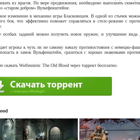
бивать из врагов. По мере продвижения, необходимо выполнять сюжетн
 о «старом добром» Вультфенштейне.
вное изменение в механике игры Бласковицем. В одной из стычек можн
го боя, что эффективно поможет справляться в стелс-режиме с прот
у.
е особых заданий можно получить новое оружие, и улучшение вида 
ает игрока к чуть ли не самому началу противостояния с немецко-фа
 попасть в замок Вульфенштейн, сразиться с хорошо знакомыми проти
 скачать Wolfenstein: The Old Blood через торрент бесплатно.
lood