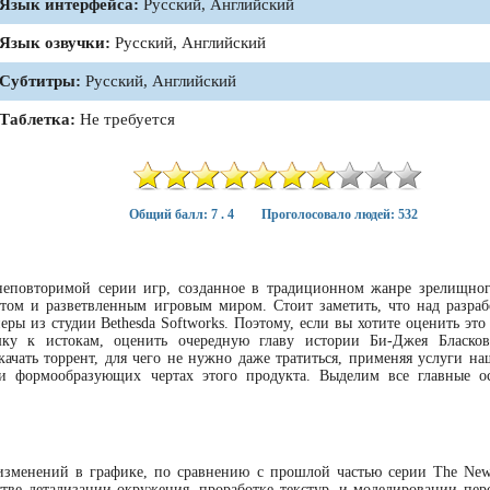
Язык интерфейса:
Русский, Английский
Язык озвучки:
Русский, Английский
Субтитры:
Русский, Английский
Таблетка:
Не требуется
Общий балл: 7 . 4
Проголосовало людей: 532
неповторимой серии игр, созданное в традиционном жанре зрелищно
том и разветвленным игровым миром. Стоит заметить, что над разраб
перы из студии Bethesda Softworks. Поэтому, если вы хотите оценить эт
шку к истокам, оценить очередную главу истории Би-Джея Бласков
скачать торрент, для чего не нужно даже тратиться, применяя услуги на
 и формообразующих чертах этого продукта. Выделим все главные о
изменений в графике, по сравнению с прошлой частью серии The New
естве детализации окружения, проработке текстур, и моделировании пер