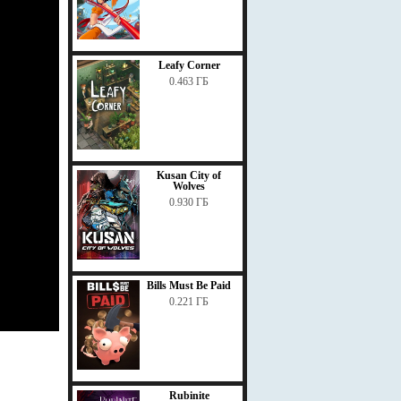
Leafy Corner
0.463 ГБ
Kusan City of
Wolves
0.930 ГБ
Bills Must Be Paid
0.221 ГБ
Rubinite