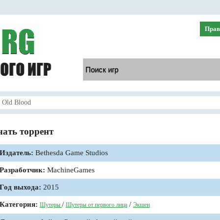
Прав
e Old Blood
ачать торрент
Издатель:
Bethesda Game Studios
Разработчик:
MachineGames
Год выхода:
2015
Категория:
/
/
Шутеры
Шутеры от первого лица
Экшен