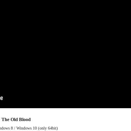
 The Old Blood
dows 8 / Windows 10 (only 64bit)