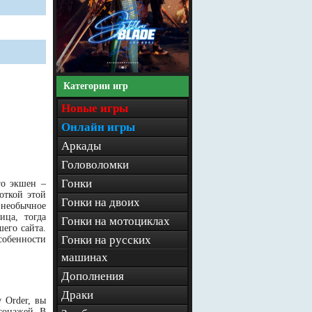
Категории игр
Новые игры
Онлайн игры
Аркады
Головоломки
Гонки
го экшен –
откой этой
Гонки на двоих
о необычное
ица, тогда
Гонки на мотоциклах
шего сайта.
Гонки на русских
собенности
машинах
Дополнения
Драки
 Order, вы
сонажей. В