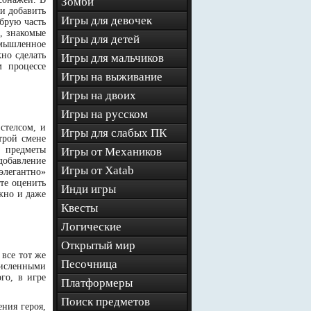
Зомби
ли добавить
Игры для девочек
обрую часть
, знакомые
Игры для детей
ымышленное
жно сделать
Игры для мальчиков
м процессе
Игры на выживание
Игры на двоих
Игры на русском
стелсом, и
Игры для слабых ПК
трой смене
е предметы
Игры от Механиков
добавление
Игры от Xatab
элегантно»
те оценить
Инди игры
ожно и даже
Квесты
Логические
Открытый мир
все тот же
Песочница
численными
го, в игре
Платформеры
Поиск предметов
ния героя,