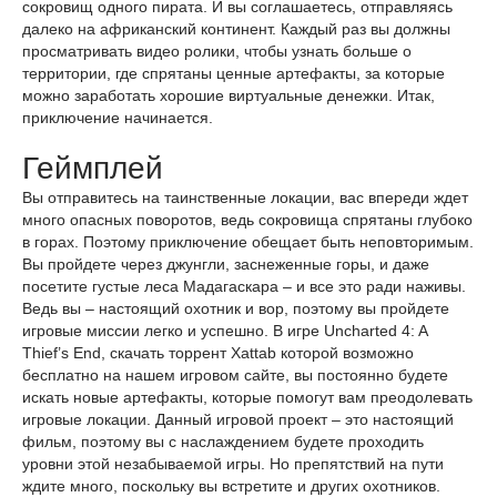
сокровищ одного пирата. И вы соглашаетесь, отправляясь
далеко на африканский континент. Каждый раз вы должны
просматривать видео ролики, чтобы узнать больше о
территории, где спрятаны ценные артефакты, за которые
можно заработать хорошие виртуальные денежки. Итак,
приключение начинается.
Геймплей
Вы отправитесь на таинственные локации, вас впереди ждет
много опасных поворотов, ведь сокровища спрятаны глубоко
в горах. Поэтому приключение обещает быть неповторимым.
Вы пройдете через джунгли, заснеженные горы, и даже
посетите густые леса Мадагаскара – и все это ради наживы.
Ведь вы – настоящий охотник и вор, поэтому вы пройдете
игровые миссии легко и успешно. В игре Uncharted 4: A
Thief’s End, скачать торрент Xattab которой возможно
бесплатно на нашем игровом сайте, вы постоянно будете
искать новые артефакты, которые помогут вам преодолевать
игровые локации. Данный игровой проект – это настоящий
фильм, поэтому вы с наслаждением будете проходить
уровни этой незабываемой игры. Но препятствий на пути
ждите много, поскольку вы встретите и других охотников.