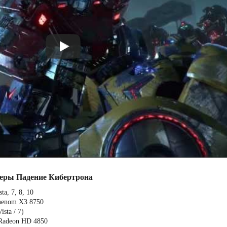
еры Падение Кибертрона
a, 7, 8, 10
Phenom X3 8750
sta / 7)
 Radeon HD 4850