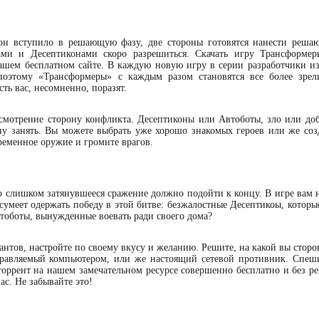
рон вступило в решающую фазу, две стороны готовятся нанести реша
ми и Десептиконами скоро разрешиться. Скачать игру Трансформе
ашем бесплатном сайте. В каждую новую игру в серии разработчики из
 поэтому «Трансформеры» с каждым разом становятся все более зр
ть вас, несомненно, поразят.
усмотрение сторону конфликта. Десептиконы или Автоботы, зло или доб
ону занять. Вы можете выбрать уже хорошо знакомых героев или же соз
ременное оружие и громите врагов.
ко слишком затянувшееся сражение должно подойти к концу. В игре вам 
 сумеет одержать победу в этой битве: безжалостные Десептикоы, которы
оботы, вынужденные воевать ради своего дома?
антов, настройте по своему вкусу и желанию. Решите, на какой вы сторо
управляемый компьютером, или же настоящий сетевой противник. Спеши
оррент на нашем замечательном ресурсе совершенно бесплатно и без ре
ас. Не забывайте это!