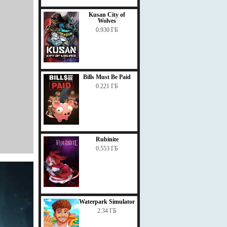
Kusan City of
Wolves
0.930 ГБ
Bills Must Be Paid
0.221 ГБ
Rubinite
0.553 ГБ
Waterpark Simulator
2.34 ГБ