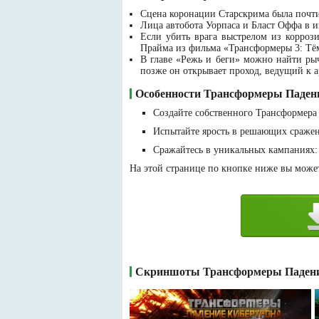
Сцена коронации Старскрима была почт
Лица автобота Уорпаса и Бласт Оффа в 
Если убить врага выстрелом из корроз
Прайма из фильма «Трансформеры 3: Тём
В главе «Режь и беги» можно найти рыч
позже он открывает проход, ведущий к 
Особенности Трансформеры Паден
Создайте собственного Трансформера 
Испытайте ярость в решающих сражен
Сражайтесь в уникальных кампаниях: 
На этой странице по кнопке ниже вы может
Скриншоты Трансформеры Падени