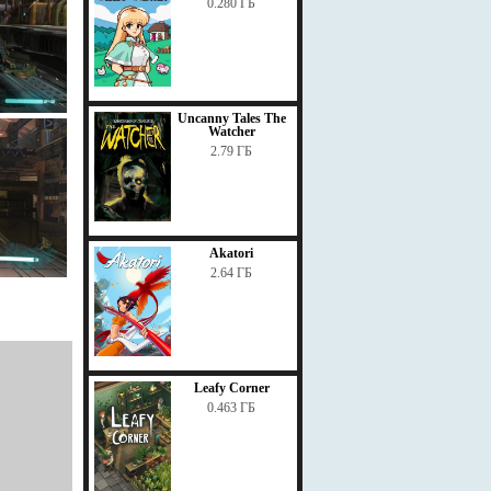
0.280 ГБ
Uncanny Tales The
Watcher
2.79 ГБ
Akatori
2.64 ГБ
Leafy Corner
0.463 ГБ