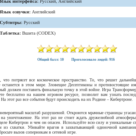
Язык интерфейса:
Русский, Английский
Язык озвучки:
Английский
Субтитры:
Русский
Таблетка:
Вшита (CODEX)
Общий балл: 10
Проголосовало людей: 916
о, что потрясет все космическое пространство. То, что решит дальней
е останется в этом мире. Зловещие Десептиконы и противостоящие и
торый должен поставить финальную точку в этой войне. Игра Трансформе
ете бесплатно на нашем игровом ресурсе, позволит вам узнать после
На этот раз все события будут происходить на их Родине – Кибертроне.
 невероятный масштаб разрушений. Откроются мрачные страницы угасан
на уничтожение. На этот раз не стоит ждать дружелюбной атмосферы
 деле Кибертрон и чем он опасен. Используйте всю силу и уникальные с
м из схватки. Убивайте врагов в захватывающей одиночной кампани
росьте вызов соперникам в сетевой игре.