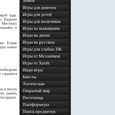
Зомби
Игры для девочек
Игры для детей
ющий удар.
ры Падение
Игры для мальчиков
 Mercenary
елищными и
Игры на выживание
Игры на двоих
Игры на русском
ро. Только
дать новых
Игры для слабых ПК
Игры от Механиков
Игры от Xatab
Инди игры
необходимо
е стремятся
Квесты
Логические
не и бегите
Открытый мир
те скачать
Песочница
гистрации.
Платформеры
Поиск предметов