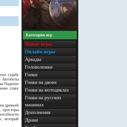
Категории игр
Новые игры
Онлайн игры
Аркады
Головоломки
Гонки
шую судьбу
м Автоботы
Гонки на двоих
ры Падение
днюю главу
Гонки на мотоциклах
Гонки на русских
машинах
ия древней
, просторы
Дополнения
пособности
и, который
Драки