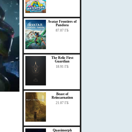
Avatar Frontiers of
Pandora
87.07 ГБ
The Relic First
Guardian
18.91 ГБ
Beast of
Reincarnation
21.07 ГБ
Quasimorph