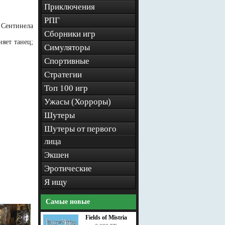
Приключения
РПГ
 Сентинела
Сборники игр
яет танец;
Симуляторы
Спортивные
Стратегии
Топ 100 игр
Ужасы (Хорроры)
Шутеры
Шутеры от первого
лица
Экшен
Эротические
Я ищу
Самые новые
Fields of Mistria