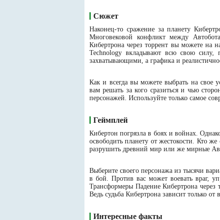
Сюжет
Наконец-то сражение за планету Киберт
Многовековой конфликт между Автобота
Кибертрона через торрент вы можете на н
Technology вкладывают всю свою силу,
захватывающими, а графика и реалистичнос
Как и всегда вы можете выбрать на свое 
вам решать за кого сразиться и чью стор
персонажей. Используйте только самое сов
Геймплей
Кибертон погрязла в боях и войнах. Одна
освободить планету от жестокости. Кто же
разрушить древний мир или же мирные Авт
Выберите своего персонажа из тысячи вари
в бой. Против вас может воевать враг, 
Трансформеры Падение Кибертрона через т
Ведь судьба Кибертрона зависит только от в
Интересные факты