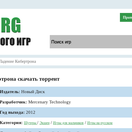
Прав
Падение Кибертрона
трона скачать торрент
Издатель:
Новый Диск
Разработчик:
Mercenary Technology
Год выхода:
2012
Категория:
/
/
/
Шутеры
Экшен
Игры для мальчиков
Игры на русском