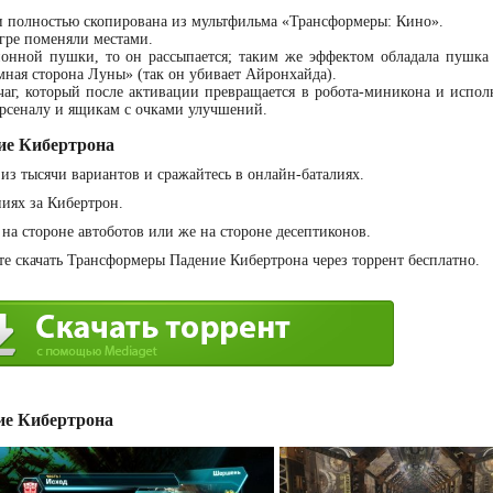
и полностью скопирована из мультфильма «Трансформеры: Кино».
игре поменяли местами.
ионной пушки, то он рассыпается; таким же эффектом обладала пушка
ная сторона Луны» (так он убивает Айронхайда).
аг, который после активации превращается в робота-миникона и исполн
арсеналу и ящикам с очками улучшений.
ие Кибертрона
из тысячи вариантов и сражайтесь в онлайн-баталиях.
иях за Кибертрон.
на стороне автоботов или же на стороне десептиконов.
е скачать Трансформеры Падение Кибертрона через торрент бесплатно.
е Кибертрона