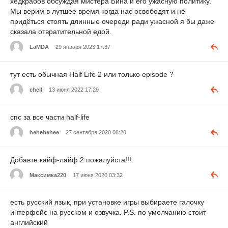
хедкрабов обсуждая мистера Бина и его ужасную политику.
Мы верим в лутшее время когда нас освободят и не
придёться стоять длинные очереди ради ужасной я бы даже
сказала отвратительной едой.
LaMDA
29 января 2023 17:37
тут есть обычная Half Life 2 или только episode ?
chell
13 июня 2022 17:29
спс за все части half-life
hehehehee
27 сентября 2020 08:20
Добавте кайф-лайф 2 пожалуйста!!!
Максимка220
17 июня 2020 03:32
есть русский язык, при установке игры выбираете галочку
интерфейс на русском и озвучка. P.S. по умолчанию стоит
английский