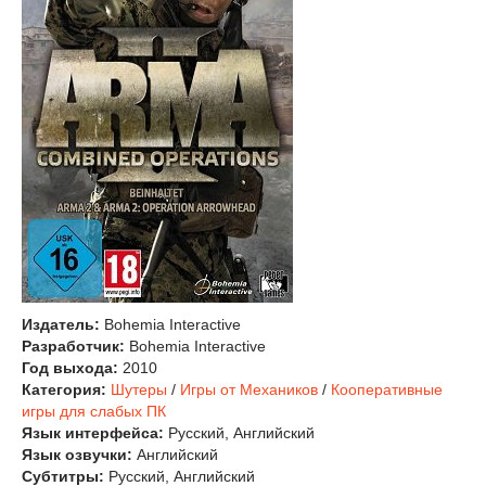
Издатель:
Bohemia Interactive
Разработчик:
Bohemia Interactive
Год выхода:
2010
Категория:
Шутеры
/
Игры от Механиков
/
Кооперативные
игры для слабых ПК
Язык интерфейса:
Русский, Английский
Язык озвучки:
Английский
Субтитры:
Русский, Английский