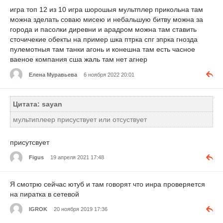
игра топ 12 из 10 игра шорошыя мультплер прикольна там
можна зделать соваю мисею и небальшую битву можна за
города и пасолки диревни и арадром можна там ставить
сточичекие обекты на пример шка птрка спг зпрка гнозда
пулемотныя там танки агонь и конешна там есть часное
ваеное компания сша жаль там нет агнер
Елена Муравьева
6 ноября 2022 20:01
Цитата: sayan
мультиплеер присуствует или отсуствует
присутсвует
Figus
19 апреля 2021 17:48
Я смотрю сейчас ютуб и там говорят что инра проверяется
на пиратка в сетевой
IGROK
20 ноября 2019 17:36