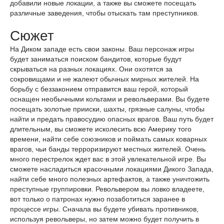
добавили новые локации, а также вы сможете посещать
различные заведения, чтобы отыскать там преступников.
Сюжет
На Диком западе есть свои законы. Ваш персонаж игры
будет заниматься поиском бандитов, которые будут
скрываться на разных локациях. Они охотятся за
сокровищами и не жалеют обычных мирных жителей. На
борьбу с беззаконием отправится ваш герой, который
оснащен необычными кольтами и револьверами. Вы будете
посещать золотые прииски, шахты, грязные салуны, чтобы
найти и предать правосудию опасных врагов. Ваш путь будет
длительным, вы сможете исколесить всю Америку того
времени, найти себе союзников и поймать самых коварных
врагов, чьи банды терроризируют местных жителей. Очень
много перестрелок ждет вас в этой увлекательной игре. Вы
сможете насладиться красочными локациями Дикого Запада,
найти себе много полезных артефактов, а также уничтожить
преступные группировки. Револьвером вы ловко владеете,
вот только о патронах нужно позаботиться заранее в
процессе игры. Сначала вы будете убивать противников,
используя револьверы, но затем можно будет получить в