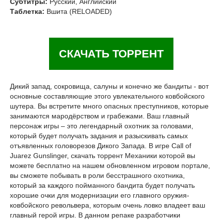
Субтитры:
Русский, Английский
Таблетка:
Вшита (RELOADED)
СКАЧАТЬ ТОРРЕНТ
Дикий запад, сокровища, салуны и конечно же бандиты - вот
основные составляющие этого увлекательного ковбойского
шутера. Вы встретите много опасных преступников, которые
занимаются мародёрством и грабежами. Ваш главный
персонаж игры – это легендарный охотник за головами,
который будет получать задания и разыскивать самых
отъявленных головорезов Дикого Запада. В игре Call of
Juarez Gunslinger, скачать торрент Механики которой вы
можете бесплатно на нашем обновленном игровом портале,
вы сможете побывать в роли бесстрашного охотника,
который за каждого пойманного бандита будет получать
хорошие очки для модернизации его главного оружия-
ковбойского револьвера, которым очень ловко владеет ваш
главный герой игры. В данном репаке разработчики