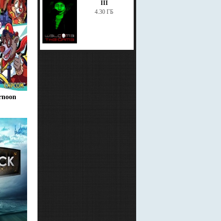
III
4.30 ГБ
rnoon