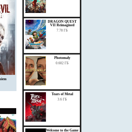
DRAGON QUEST
VII Reimagined
7.78 ГБ
Photomaly
0.602 ГБ
uiem
Tears of Metal
3.6 ГБ
Welcome to the Game