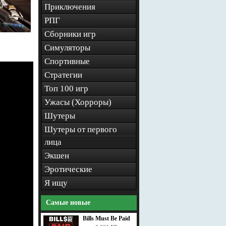
Приключения
РПГ
Сборники игр
Симуляторы
Спортивные
Стратегии
Топ 100 игр
Ужасы (Хорроры)
Шутеры
Шутеры от первого
лица
Экшен
Эротические
Я ищу
Самые новые
Bills Must Be Paid