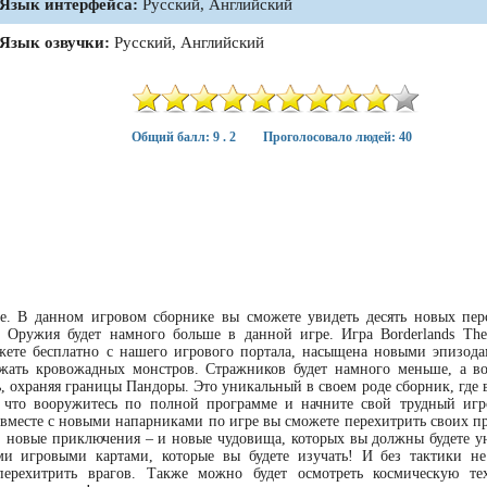
Язык интерфейса:
Русский, Английский
Язык озвучки:
Русский, Английский
Общий балл: 9 . 2
Проголосовало людей: 40
ие. В данном игровом сборнике вы сможете увидеть десять новых пер
. Оружия будет намного больше в данной игре. Игра Borderlands Th
можете бесплатно с нашего игрового портала, насыщена новыми эпизода
ожать кровожадных монстров. Стражников будет намного меньше, а в
, охраняя границы Пандоры. Это уникальный в своем роде сборник, где 
к что вооружитесь по полной программе и начните свой трудный игр
вместе с новыми напарниками по игре вы сможете перехитрить своих п
, новые приключения – и новые чудовища, которых вы должны будете у
 игровыми картами, которые вы будете изучать! И без тактики не
перехитрить врагов. Также можно будет осмотреть космическую т