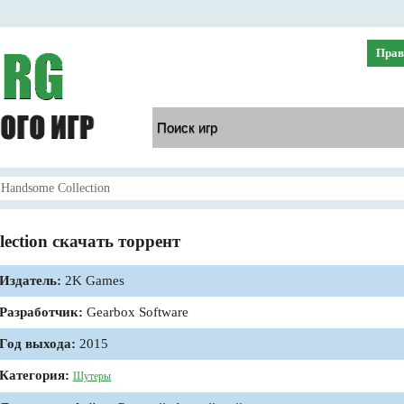
Прав
 Handsome Collection
ection скачать торрент
Издатель:
2K Games
Разработчик:
Gearbox Software
Год выхода:
2015
Категория:
Шутеры