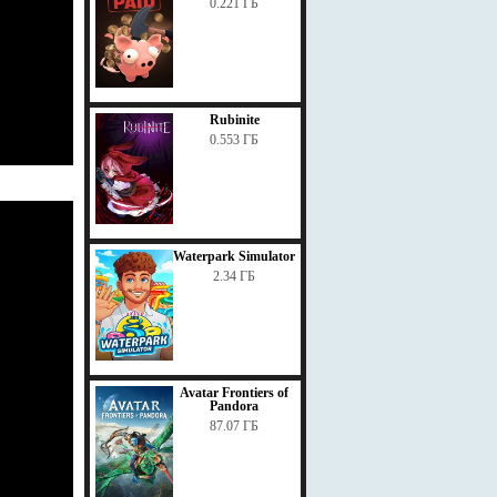
0.221 ГБ
Rubinite
0.553 ГБ
Waterpark Simulator
2.34 ГБ
Avatar Frontiers of
Pandora
87.07 ГБ