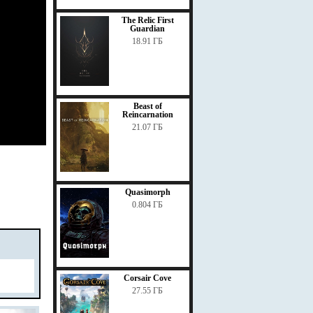
The Relic First
Guardian
18.91 ГБ
Beast of
Reincarnation
21.07 ГБ
Quasimorph
0.804 ГБ
Corsair Cove
27.55 ГБ