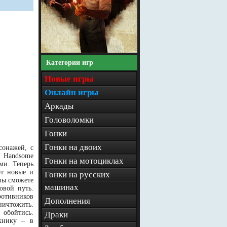
Категории игр
Новые игры
Онлайн игры
Аркады
Головоломки
Гонки
Гонки на двоих
сонажей, с
e Handsome
Гонки на мотоциклах
ми. Теперь
от новые и
Гонки на русских
вы сможете
машинах
овой путь.
ротивников
Дополнения
ничтожить.
 обойтись.
Драки
ехнику – в