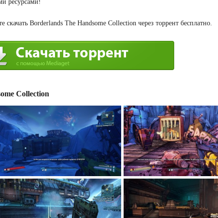
ми ресурсами!
 скачать Borderlands The Handsome Collection через торрент бесплатно.
me Collection