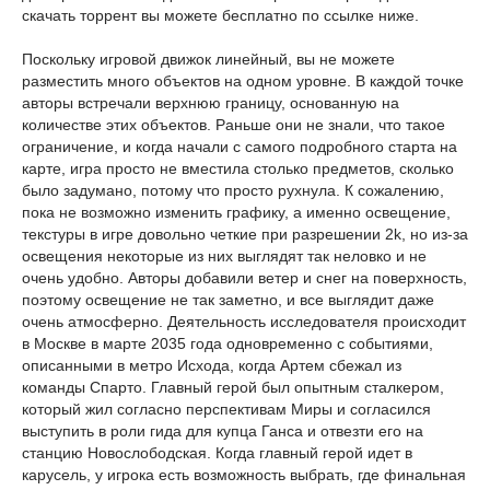
скачать торрент вы можете бесплатно по ссылке ниже.
Поскольку игровой движок линейный, вы не можете
разместить много объектов на одном уровне. В каждой точке
авторы встречали верхнюю границу, основанную на
количестве этих объектов. Раньше они не знали, что такое
ограничение, и когда начали с самого подробного старта на
карте, игра просто не вместила столько предметов, сколько
было задумано, потому что просто рухнула. К сожалению,
пока не возможно изменить графику, а именно освещение,
текстуры в игре довольно четкие при разрешении 2k, но из-за
освещения некоторые из них выглядят так неловко и не
очень удобно. Авторы добавили ветер и снег на поверхность,
поэтому освещение не так заметно, и все выглядит даже
очень атмосферно. Деятельность исследователя происходит
в Москве в марте 2035 года одновременно с событиями,
описанными в метро Исхода, когда Артем сбежал из
команды Спарто. Главный герой был опытным сталкером,
который жил согласно перспективам Миры и согласился
выступить в роли гида для купца Ганса и отвезти его на
станцию ​​Новослободская. Когда главный герой идет в
карусель, у игрока есть возможность выбрать, где финальная