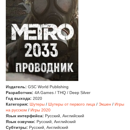
Издатель:
GSC World Publishing
Разработчик:
4A Games / THQ / Deep Silver
Год выхода:
2020
Категория:
Шутеры
/
Шутеры от первого лица
/
Экшен
/
Игры
на русском
/
Игры 2020
Язык интерфейса:
Русский, Английский
Язык озвучки:
Русский, Английский
Субтитры:
Русский, Английский